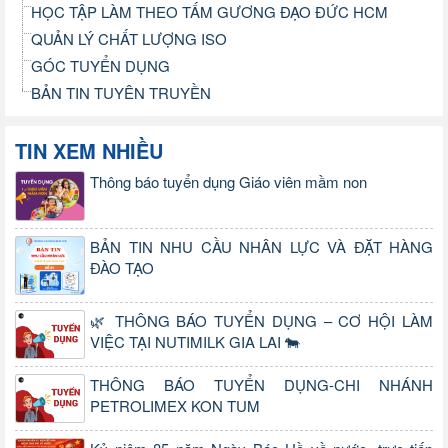
HỌC TẬP LÀM THEO TẤM GƯƠNG ĐẠO ĐỨC HCM
QUẢN LÝ CHẤT LƯỢNG ISO
GÓC TUYỂN DỤNG
BẢN TIN TUYÊN TRUYỀN
TIN XEM NHIỀU
Thông báo tuyển dụng Giáo viên mầm non
BẢN TIN NHU CẦU NHÂN LỰC VÀ ĐẶT HÀNG
ĐÀO TẠO
🌿 THÔNG BÁO TUYỂN DỤNG – CƠ HỘI LÀM
VIỆC TẠI NUTIMILK GIA LAI 🐄
THÔNG BÁO TUYỂN DỤNG-CHI NHÁNH
PETROLIMEX KON TUM