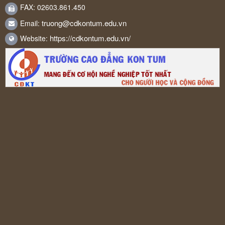
FAX: 02603.861.450
truong@cdkontum.edu.vn
Email:
https://cdkontum.edu.vn/
Website: