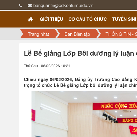
banquantri@cdkontum.edu.vn
GIỚI THIỆU
CƠ CẤU TỔ CHỨC
TUYỂN SIN
Trang nhất
Ban Biên tập
THÔNG TIN - 
Lễ Bế giảng Lớp Bồi dưỡng lý luận 
Thứ Sáu - 06/02/2026 10:21
Chiều ngày 06/02/2026, Đảng ủy Trường Cao đẳng 
trọng tổ chức Lễ Bế giảng Lớp bồi dưỡng lý luận chín