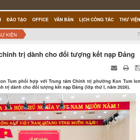
H
ĐÀO TẠO
OFFICE
VĂN BẢN
LỊCH CÔNG TÁC
THƯ VIỆ
T
SỰ KIỆN
chính trị dành cho đối tượng kết nạp Đảng
Kon Tum phối hợp với Trung tâm Chính trị phường Kon Tum lo
h trị dành cho đối tượng kết nạp Đảng (lớp thứ I, năm 2026).