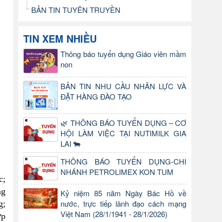
BẢN TIN TUYÊN TRUYỀN
TIN XEM NHIỀU
Thông báo tuyển dụng Giáo viên mầm
non
BẢN TIN NHU CẦU NHÂN LỰC VÀ
ĐẶT HÀNG ĐÀO TẠO
🌿 THÔNG BÁO TUYỂN DỤNG – CƠ
HỘI LÀM VIỆC TẠI NUTIMILK GIA
LAI 🐄
THÔNG BÁO TUYỂN DỤNG-CHI
NHÁNH PETROLIMEX KON TUM
c;
ng
Kỷ niệm 85 năm Ngày Bác Hồ về
nước, trực tiếp lãnh đạo cách mạng
g;
Việt Nam (28/1/1941 - 28/1/2026)
ớp