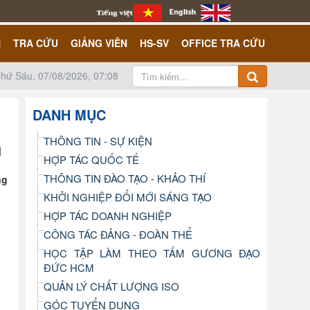
N
TRA CỨU
GIẢNG VIÊN
HS-SV
OFFICE TRA CỨU
hứ Sáu, 07/08/2026, 07:08
DANH MỤC
THÔNG TIN - SỰ KIỆN
HỢP TÁC QUỐC TẾ
THÔNG TIN ĐÀO TẠO - KHẢO THÍ
ng
KHỞI NGHIỆP ĐỔI MỚI SÁNG TẠO
HỢP TÁC DOANH NGHIỆP
CÔNG TÁC ĐẢNG - ĐOÀN THỂ
HỌC TẬP LÀM THEO TẤM GƯƠNG ĐẠO
ĐỨC HCM
QUẢN LÝ CHẤT LƯỢNG ISO
GÓC TUYỂN DỤNG