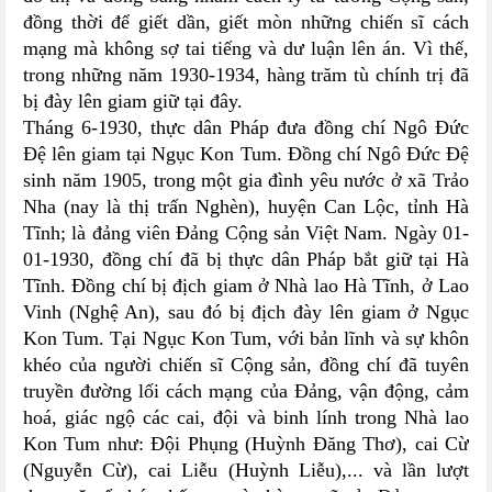
đồng thời để giết dần, giết mòn những chiến sĩ cách
mạng mà không sợ tai tiếng và dư luận lên án. Vì thế,
trong những năm 1930-1934, hàng trăm tù chính trị đã
bị đày lên giam giữ tại đây.
Tháng 6-1930, thực dân Pháp đưa đồng chí Ngô Đức
Đệ lên giam tại Ngục Kon Tum. Đồng chí Ngô Đức Đệ
sinh năm 1905, trong một gia đình yêu nước ở xã Trảo
Nha (nay là thị trấn Nghèn), huyện Can Lộc, tỉnh Hà
Tĩnh; là đảng viên Đảng Cộng sản Việt Nam. Ngày 01-
01-1930, đồng chí đã bị thực dân Pháp bắt giữ tại Hà
Tĩnh. Đồng chí bị địch giam ở Nhà lao Hà Tĩnh, ở Lao
Vinh (Nghệ An), sau đó bị địch đày lên giam ở Ngục
Kon Tum. Tại Ngục Kon Tum, với bản lĩnh và sự khôn
khéo của người chiến sĩ Cộng sản, đồng chí đã tuyên
truyền đường lối cách mạng của Đảng, vận động, cảm
hoá, giác ngộ các cai, đội và binh lính trong Nhà lao
Kon Tum như: Đội Phụng (Huỳnh Đăng Thơ), cai Cừ
(Nguyễn Cừ), cai Liễu (Huỳnh Liễu),... và lần lượt