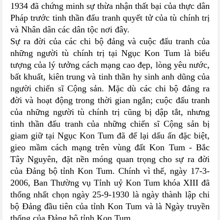
1934 đã chứng minh sự thừa nhận thất bại của thực dân
Pháp trước tinh thần đấu tranh quyết tử của tù chính trị
và Nhân dân các dân tộc nơi đây.
Sự ra đời của các chi bộ đảng và cuộc đấu tranh của
những người tù chính trị tại Ngục Kon Tum là biểu
tượng của lý tưởng cách mạng cao đẹp, lòng yêu nước,
bất khuất, kiên trung và tinh thần hy sinh anh dũng của
người chiến sĩ Cộng sản. Mặc dù các chi bộ đảng ra
đời và hoạt động trong thời gian ngắn; cuộc đấu tranh
của những người tù chính trị cũng bị dập tắt, nhưng
tinh thần đấu tranh của những chiến sĩ Cộng sản bị
giam giữ tại Ngục Kon Tum đã để lại dấu ấn đặc biệt,
gieo mầm cách mạng trên vùng đất Kon Tum - Bắc
Tây Nguyên, đặt nền móng quan trọng cho sự ra đời
của Đảng bộ tỉnh Kon Tum. Chính vì thế, ngày 17-3-
2006, Ban Thường vụ Tỉnh uỷ Kon Tum khóa XIII đã
thống nhất chọn ngày 25-9-1930 là ngày thành lập chi
bộ Đảng đầu tiên của tỉnh Kon Tum và là Ngày truyền
thống của Đảng bộ tỉnh Kon Tum.