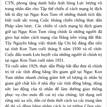
CTN, phong tặng danh hiệu Anh hùng Lực lượng vũ
trang nhân dân cho Tập thể chiến sĩ cách mạng bị địch
bắt tù đày tại Ngục Kon Tum về những thành tích đặc
biệt xuất sắc trong Cuộc kháng chiến chống thực dân
Pháp xâm lược. Các chiến sĩ cách mạng bị địch giam
giữ tại Ngục Kon Tum cũng chính là những người đã
gieo hạt mầm cách mạng của Đảng trên vùng đất Bắc
Tây Nguyên bằng việc thành lập Chi bộ đảng đầu tiên
tại tỉnh Kon Tum cuối tháng 9 năm 1930 và tổ chức
Cuộc đấu tranh Lưu huyết của những người tù chính trị
tại ngục Kon Tum cuối năm 1931.
Từ cuối năm 1929, thực dân Pháp bắt đầu đưa tù chính
trị từ các tỉnh đồng bằng lên giam giữ tại Ngục Kon
Tum nhằm nhanh chóng giảm bớt số lượng tù nhân bị
giam giữ chật kín ở nhà đày các tỉnh đồng bằng; dùng
sức lao động của tù nhân để làm đường giao thông
phục vụ cho mưu đồ cai trị của chúng; lợi dụng nơi
rừng núi xa xôi, dân cư thưa thớt cách xa các trung tâm
đô thị và đồng bằng nhằm cách ly tư tưởng Cộng sản;