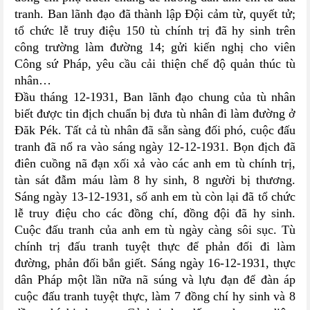
tranh. Ban lãnh đạo đã thành lập Đội cảm từ, quyết tử;
tổ chức lễ truy điệu 150 tù chính trị đã hy sinh trên
công trường làm đường 14; gửi kiến nghị cho viên
Công sứ Pháp, yêu cầu cải thiện chế độ quản thúc tù
nhân…
Đầu tháng 12-1931, Ban lãnh đạo chung của tù nhân
biết được tin địch chuẩn bị đưa tù nhân đi làm đường ở
Đăk Pék. Tất cả tù nhân đã sẵn sàng đối phó, cuộc đấu
tranh đã nổ ra vào sáng ngày 12-12-1931. Bọn địch đã
điên cuồng nã đạn xối xả vào các anh em tù chính trị,
tàn sát đẫm máu làm 8 hy sinh, 8 người bị thương.
Sáng ngày 13-12-1931, số anh em tù còn lại đã tổ chức
lễ truy điệu cho các đồng chí, đồng đội đã hy sinh.
Cuộc đấu tranh của anh em tù ngày càng sôi sục. Tù
chính trị đấu tranh tuyệt thực để phản đối đi làm
đường, phản đối bắn giết. Sáng ngày 16-12-1931, thực
dân Pháp một lần nữa nã súng và lựu đạn để đàn áp
cuộc đấu tranh tuyệt thực, làm 7 đồng chí hy sinh và 8