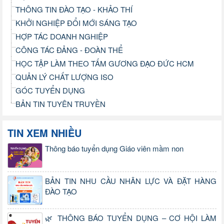
THÔNG TIN ĐÀO TẠO - KHẢO THÍ
KHỞI NGHIỆP ĐỔI MỚI SÁNG TẠO
HỢP TÁC DOANH NGHIỆP
CÔNG TÁC ĐẢNG - ĐOÀN THỂ
HỌC TẬP LÀM THEO TẤM GƯƠNG ĐẠO ĐỨC HCM
QUẢN LÝ CHẤT LƯỢNG ISO
GÓC TUYỂN DỤNG
BẢN TIN TUYÊN TRUYỀN
TIN XEM NHIỀU
Thông báo tuyển dụng Giáo viên mầm non
BẢN TIN NHU CẦU NHÂN LỰC VÀ ĐẶT HÀNG
ĐÀO TẠO
🌿 THÔNG BÁO TUYỂN DỤNG – CƠ HỘI LÀM