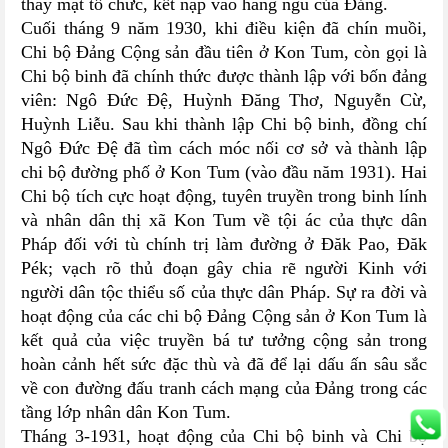
thay mặt tổ chức, kết nạp vào hàng ngũ của Đảng.
Cuối tháng 9 năm 1930, khi điều kiện đã chín muồi,
Chi bộ Đảng Cộng sản đầu tiên ở Kon Tum, còn gọi là
Chi bộ binh đã chính thức được thành lập với bốn đảng
viên: Ngô Đức Đệ, Huỳnh Đăng Thơ, Nguyễn Cừ,
Huỳnh Liễu. Sau khi thành lập Chi bộ binh, đồng chí
Ngô Đức Đệ đã tìm cách móc nối cơ sở và thành lập
chi bộ đường phố ở Kon Tum (vào đầu năm 1931). Hai
Chi bộ tích cực hoạt động, tuyên truyền trong binh lính
và nhân dân thị xã Kon Tum về tội ác của thực dân
Pháp đối với tù chính trị làm đường ở Đăk Pao, Đăk
Pék; vạch rõ thủ đoạn gây chia rẽ người Kinh với
người dân tộc thiểu số của thực dân Pháp. Sự ra đời và
hoạt động của các chi bộ Đảng Cộng sản ở Kon Tum là
kết quả của việc truyền bá tư tưởng cộng sản trong
hoàn cảnh hết sức đặc thù và đã để lại dấu ấn sâu sắc
về con đường đấu tranh cách mạng của Đảng trong các
tầng lớp nhân dân Kon Tum.
Tháng 3-1931, hoạt động của Chi bộ binh và Chi bộ