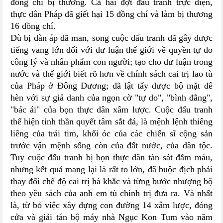
đồng chí bị thương. Cả hai đợt đấu tranh trực diện,
thực dân Pháp đã giết hại 15 đồng chí và làm bị thương
16 đồng chí.
Dù bị đàn áp dã man, song cuộc đấu tranh đã gây được
tiếng vang lớn đối với dư luận thế giới về quyền tự do
công lý và nhân phẩm con người; tạo cho dư luận trong
nước và thế giới biết rõ hơn về chính sách cai trị lao tù
của Pháp ở Đông Dương; đã lật tẩy được bộ mặt đê
hèn với sự giả danh của ngọn cờ "tự do", "bình đẳng",
"bác ái" của bọn thực dân xâm lược. Cuộc đấu tranh
thể hiện tinh thần quyết tâm sắt đá, là mệnh lệnh thiêng
liêng của trái tim, khối óc của các chiến sĩ cộng sản
trước vận mệnh sống còn của đất nước, của dân tộc.
Tuy cuộc đấu tranh bị bọn thực dân tàn sát đẫm máu,
nhưng kết quả mang lại là rất to lớn, đã buộc địch phải
thay đổi chế độ cai trị hà khắc và từng bước nhượng bộ
theo yêu sách của anh em tù chính trị đưa ra. Và nhất
là, từ bỏ việc xây dựng con đường 14 xâm lược, đóng
cửa và giải tán bộ máy nhà Ngục Kon Tum vào năm