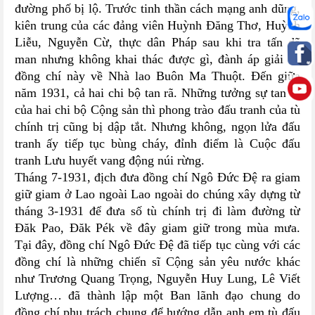
đường phố bị lộ. Trước tinh thần cách mạng anh dũng,
kiên trung của các đảng viên Huỳnh Đăng Thơ, Huỳnh
Liễu, Nguyễn Cừ, thực dân Pháp sau khi tra tấn dã
man nhưng không khai thác được gì, đành áp giải ba
đồng chí này về Nhà lao Buôn Ma Thuột. Đến giữa
năm 1931, cả hai chi bộ tan rã. Những tưởng sự tan rã
của hai chi bộ Cộng sản thì phong trào đấu tranh của tù
chính trị cũng bị dập tắt. Nhưng không, ngọn lửa đấu
tranh ấy tiếp tục bùng cháy, đỉnh điểm là Cuộc đấu
tranh Lưu huyết vang động núi rừng.
Tháng 7-1931, địch đưa đồng chí Ngô Đức Đệ ra giam
giữ giam ở Lao ngoài Lao ngoài do chúng xây dựng từ
tháng 3-1931 để đưa số tù chính trị đi làm đường từ
Đăk Pao, Đăk Pék về đây giam giữ trong mùa mưa.
Tại đây, đồng chí Ngô Đức Đệ đã tiếp tục cùng với các
đồng chí là những chiến sĩ Cộng sản yêu nước khác
như Trương Quang Trọng, Nguyễn Huy Lung, Lê Viết
Lượng… đã thành lập một Ban lãnh đạo chung do
đồng chí phụ trách chung để hướng dẫn anh em tù đấu