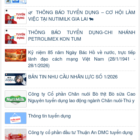
🌿 THÔNG BÁO TUYỂN DỤNG – CƠ HỘI LÀM
VIỆC TẠI NUTIMILK GIA LAI 🐄
THÔNG BÁO TUYỂN DỤNG-CHI NHÁNH
PETROLIMEX KON TUM
Kỷ niệm 85 năm Ngày Bác Hồ về nước, trực tiếp
lãnh đạo cách mạng Việt Nam (28/1/1941 -
28/1/2026)
BẢN TIN NHU CẦU NHÂN LỰC SỐ 1/2026
Công ty Cổ phần Chăn nuôi Bò thịt Bò sữa Cao
Nguyên tuyển dụng lao động ngành Chăn nuôi-Thú y
Thông tin tuyển dụng
Công ty cổ phần đầu tư Thuận An DMC tuyển dụng