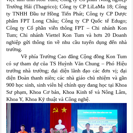
Trường Hải (Thagrico)
; Công ty CP LiLaMa 18; Công
ty TNHH Đầu tư Hồng Tiến Phát; Công ty CP Dược
phẩm FPT Long Châu; Công ty CP Quốc tế Edugo;
Công ty Cổ phần viễn thông FPT – Chi nhánh Kon
Tum; ​
Chi nhánh Viettel Kon Tum và hơn 20 Doanh
nghiệp gửi thông tin về nhu cầu tuyển dụng đến nhà
trường.
Về phía Trường Cao đẳng Cộng đồng Kon Tum
có sự tham dự của
TS Huỳnh Văn Chung – Phó Hiệu
trưởng nhà trường;
đại diện lãnh đạo các đơn vị;
đ
ại
diện Đoàn thanh niên; các nhà giáo c
hủ nhiệm
và
gần
900 học sinh, sinh viên hệ chính quy đang học tại Khoa
Sư phạm, Khoa Cơ bản, Khoa Kinh tế và Nông Lâm,
Khoa Y, Khoa Kỹ thuật và Công nghệ.