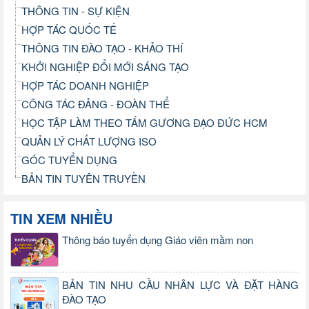
THÔNG TIN - SỰ KIỆN
HỢP TÁC QUỐC TẾ
THÔNG TIN ĐÀO TẠO - KHẢO THÍ
KHỞI NGHIỆP ĐỔI MỚI SÁNG TẠO
HỢP TÁC DOANH NGHIỆP
CÔNG TÁC ĐẢNG - ĐOÀN THỂ
HỌC TẬP LÀM THEO TẤM GƯƠNG ĐẠO ĐỨC HCM
QUẢN LÝ CHẤT LƯỢNG ISO
GÓC TUYỂN DỤNG
BẢN TIN TUYÊN TRUYỀN
TIN XEM NHIỀU
Thông báo tuyển dụng Giáo viên mầm non
BẢN TIN NHU CẦU NHÂN LỰC VÀ ĐẶT HÀNG
ĐÀO TẠO