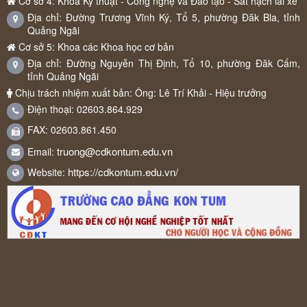
Cơ sở 4: Khoa Kỹ thuật - Công nghệ và Đào tạo - Sát hạch lái xe
Địa chỉ: Đường Trương Vĩnh Ký, Tổ 5, phường Đăk Bla, tỉnh
Quảng Ngãi
Cơ sở 5: Khoa các Khoa học cơ bản
Địa chỉ: Đường Nguyễn Thị Định, Tổ 10, phường Đăk Cấm,
tỉnh Quảng Ngãi
Chịu trách nhiệm xuất bản: Ông: Lê Trí Khải - Hiệu trưởng
Điện thoại: 02603.864.929
FAX: 02603.861.450
truong@cdkontum.edu.vn
Email:
https://cdkontum.edu.vn/
Website: