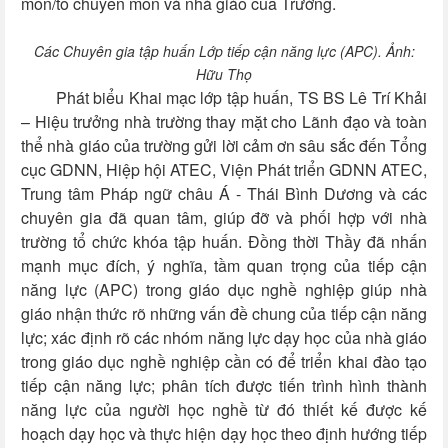
môn/tổ chuyên môn và nhà giáo của Trường.
Các Chuyên gia tập huấn Lớp
tiếp cận năng lực (APC). Ảnh:
Hữu Thọ
Phát biểu Khai mạc lớp tập huấn, TS BS Lê Trí Khải
– Hiệu trưởng nhà trường thay mặt cho Lãnh đạo và toàn
thể nhà giáo của trường gửi lời cảm ơn sâu sắc đến Tổng
cục GDNN, Hiệp hội ATEC, Viện Phát triển GDNN ATEC,
Trung tâm Pháp ngữ châu Á - Thái Bình Dương và các
chuyên gia đã quan tâm, giúp đỡ và phối hợp với nhà
trường tổ chức khóa tập huấn. Đồng thời Thầy đã nhấn
mạnh mục đích, ý nghĩa, tầm quan trọng của tiếp cận
năng lực (APC) trong giáo dục nghề nghiệp giúp nhà
giáo nhận thức rõ những vấn đề chung của tiếp cận năng
lực; xác định rõ các nhóm năng lực dạy học của nhà giáo
trong giáo dục nghề nghiệp cần có để triển khai đào tạo
tiếp cận năng lực; phân tích được tiến trình hình thành
năng lực của người học nghề từ đó thiết kế được kế
hoạch dạy học và thực hiện dạy học theo định hướng tiếp