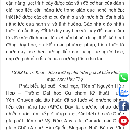
cận năng lực; trình bày được các vấn đề cơ bản của đánh
giá theo tiếp cận năng lực trong giáo dục nghề nghiệp;
thiết kế được các công cụ đánh giá và thực hiện đánh giá
năng lực qua hành vi và tình huống. Các nhà giáo nhận
thức rõ cần thay đổi tư duy dạy học và thay đổi cách làm
từ việc xác định mục tiêu, chuẩn bị nội dung, thiết kế hoạt
động dạy học, dự kiến các phương pháp, hình thức tổ
chức dạy học theo hướng tiếp cận năng lực người học,
đáp ứng chuẩn đầu ra của chương trình đào tạo.
TS BS Lê Trí Khải – Hiệu trưởng nhà trường phát biểu Khai
mạc. Ảnh: Hữu Thọ
Phát biểu tại buổi Khai mạc, Tiến sĩ Nguyễn Hữu
Hợp – Trường Đại học Sư phạm Kỹ thuật Hưng
Yên, Chuyên gia tập huấn đã sơ lược về phương pháp
tiếp cận năng lực (APC). Đây là phương pháp được
nhiều nước trên thế giới ứng dụng, đặc biệt như các Quốc
gia phát triển như Mỹ, Đức, Australia, Canada; các Quốc
gia ở Châu Á như: Hàn Quốc, Singapo, Nhật Bản và Việt