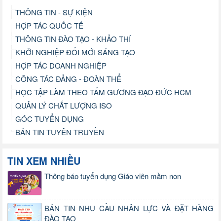
THÔNG TIN - SỰ KIỆN
HỢP TÁC QUỐC TẾ
THÔNG TIN ĐÀO TẠO - KHẢO THÍ
KHỞI NGHIỆP ĐỔI MỚI SÁNG TẠO
HỢP TÁC DOANH NGHIỆP
CÔNG TÁC ĐẢNG - ĐOÀN THỂ
HỌC TẬP LÀM THEO TẤM GƯƠNG ĐẠO ĐỨC HCM
QUẢN LÝ CHẤT LƯỢNG ISO
GÓC TUYỂN DỤNG
BẢN TIN TUYÊN TRUYỀN
TIN XEM NHIỀU
Thông báo tuyển dụng Giáo viên mầm non
BẢN TIN NHU CẦU NHÂN LỰC VÀ ĐẶT HÀNG
ĐÀO TẠO