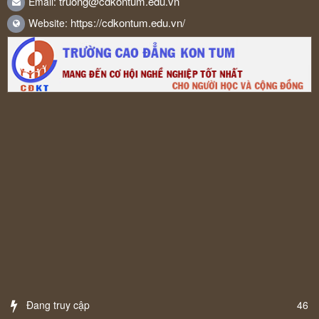
truong@cdkontum.edu.vn
Email:
https://cdkontum.edu.vn/
Website:
Đang truy cập
46