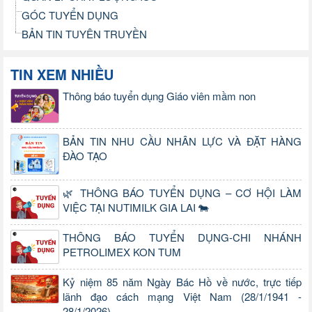
GÓC TUYỂN DỤNG
BẢN TIN TUYÊN TRUYỀN
TIN XEM NHIỀU
Thông báo tuyển dụng Giáo viên mầm non
BẢN TIN NHU CẦU NHÂN LỰC VÀ ĐẶT HÀNG
ĐÀO TẠO
🌿 THÔNG BÁO TUYỂN DỤNG – CƠ HỘI LÀM
VIỆC TẠI NUTIMILK GIA LAI 🐄
THÔNG BÁO TUYỂN DỤNG-CHI NHÁNH
PETROLIMEX KON TUM
Kỷ niệm 85 năm Ngày Bác Hồ về nước, trực tiếp
lãnh đạo cách mạng Việt Nam (28/1/1941 -
28/1/2026)