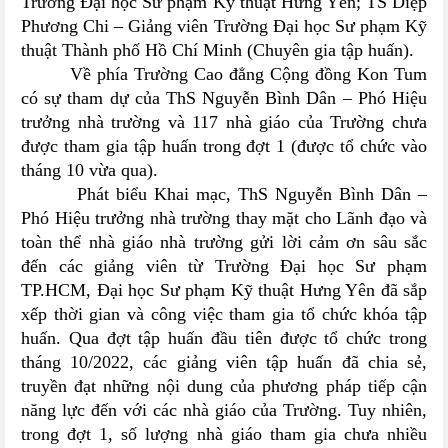
Trường Đại học Sư phạm Kỹ thuật Hưng Yên
; TS
Diệp
Phương Chi – Giảng viên Trường Đại học Sư phạm Kỹ
thuật Thành phố Hồ Chí Minh
(Chuyên gia tập huấn).
Về phía Trường Cao đẳng Cộng đồng Kon Tum
có sự tham dự của
ThS Nguyễn Bình Dân – Phó Hiệu
trưởng nhà trường và 117
nhà giáo
của Trường chưa
được tham gia tập huấn trong đợt 1 (được tổ chức vào
tháng 10 vừa qua).
Phát biểu Khai mạc, ThS Nguyễn Bình Dân –
Phó Hiệu trưởng nhà trường thay mặt cho Lãnh đạo và
toàn thể nhà giáo nhà trường
gửi lời cảm ơn sâu sắc
đến
các giảng viên từ Trường Đại học Sư phạm
TP.HCM, Đại học Sư phạm Kỹ thuật Hưng Yên
đã
sắp
xếp thời gian và công việc
tham gia
tổ chức khóa tập
huấn
. Qua đợt tập huấn đầu tiên được tổ chức trong
tháng 10/2022, các giảng viên tập huấn đã chia sẻ,
truyền đạt những nội dung của phương pháp tiếp cận
năng lực đến với các nhà giáo của Trường. Tuy nhiên,
trong đợt 1, số lượng nhà giáo tham gia chưa nhiều