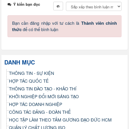
Ý kiến bạn đọc
Bạn cần đăng nhập với tư cách là
Thành viên chính
thức
để có thể bình luận
DANH MỤC
THÔNG TIN - SỰ KIỆN
HỢP TÁC QUỐC TẾ
THÔNG TIN ĐÀO TẠO - KHẢO THÍ
KHỞI NGHIỆP ĐỔI MỚI SÁNG TẠO
HỢP TÁC DOANH NGHIỆP
CÔNG TÁC ĐẢNG - ĐOÀN THỂ
HỌC TẬP LÀM THEO TẤM GƯƠNG ĐẠO ĐỨC HCM
QUẢN LÝ CHẤT LƯỢNG ISO