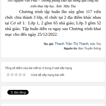
ThS Nguyễn Văn Phúc – Trưởng phòng Đào tạo thông qua công tác
triển khai lớp học. Ảnh: Hữu Thọ
Chương trình tập huấn lần này gồm 117 viên
chức chia thành
3
l
ớp, tổ chức tại 2 địa điểm khác nhau
tại Cơ sở 1:
Lớp 1, 2
gồm
65 nhà giáo
;
Lớp 3 gồm 52
nhà giáo.
Tập huấn diễn ra ngay sau Chương trình khai
mạc cho đến ngày 25/12/2022.
Thanh Trần Thị Thanh
Tác giả:
, Hữu Thọ
Nguồn tin:
Ban Truyền thông
Tổng số điểm của bài viết là: 0 trong 0 lượt xếp hạng
Click để xếp hạng bài viết