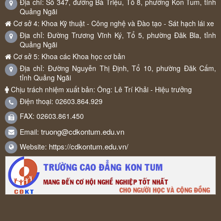
Địa chỉ: Số 347, đường Bà Triệu, Tổ 8, phường Kon Tum, tỉnh
Quảng Ngãi
Cơ sở 4: Khoa Kỹ thuật - Công nghệ và Đào tạo - Sát hạch lái xe
Địa chỉ: Đường Trương Vĩnh Ký, Tổ 5, phường Đăk Bla, tỉnh
Quảng Ngãi
Cơ sở 5: Khoa các Khoa học cơ bản
Địa chỉ: Đường Nguyễn Thị Định, Tổ 10, phường Đăk Cấm,
tỉnh Quảng Ngãi
Chịu trách nhiệm xuất bản: Ông: Lê Trí Khải - Hiệu trưởng
Điện thoại: 02603.864.929
FAX: 02603.861.450
truong@cdkontum.edu.vn
Email:
https://cdkontum.edu.vn/
Website: