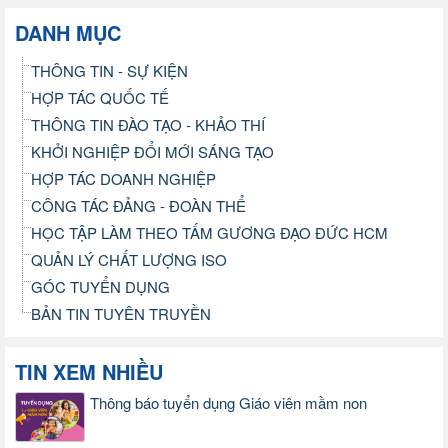
DANH MỤC
THÔNG TIN - SỰ KIỆN
HỢP TÁC QUỐC TẾ
THÔNG TIN ĐÀO TẠO - KHẢO THÍ
KHỞI NGHIỆP ĐỔI MỚI SÁNG TẠO
HỢP TÁC DOANH NGHIỆP
CÔNG TÁC ĐẢNG - ĐOÀN THỂ
HỌC TẬP LÀM THEO TẤM GƯƠNG ĐẠO ĐỨC HCM
QUẢN LÝ CHẤT LƯỢNG ISO
GÓC TUYỂN DỤNG
BẢN TIN TUYÊN TRUYỀN
TIN XEM NHIỀU
Thông báo tuyển dụng Giáo viên mầm non