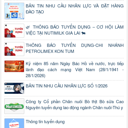
BẢN TIN NHU CẦU NHÂN LỰC VÀ ĐẶT HÀNG
ĐÀO TẠO
🌿 THÔNG BÁO TUYỂN DỤNG – CƠ HỘI LÀM
VIỆC TẠI NUTIMILK GIA LAI 🐄
THÔNG BÁO TUYỂN DỤNG-CHI NHÁNH
PETROLIMEX KON TUM
Kỷ niệm 85 năm Ngày Bác Hồ về nước, trực tiếp
lãnh đạo cách mạng Việt Nam (28/1/1941 -
28/1/2026)
BẢN TIN NHU CẦU NHÂN LỰC SỐ 1/2026
Công ty Cổ phần Chăn nuôi Bò thịt Bò sữa Cao
Nguyên tuyển dụng lao động ngành Chăn nuôi-Thú y
Thông tin tuyển dụng