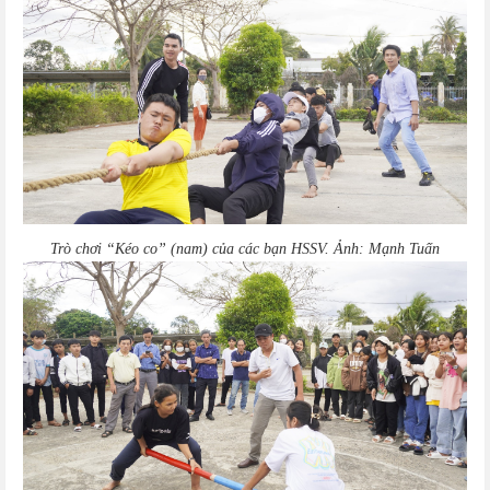
Trò chơi “Kéo co” (nam) của các bạn HSSV. Ảnh: Mạnh Tuấn