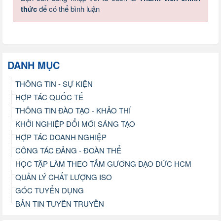
thức
để có thể bình luận
DANH MỤC
THÔNG TIN - SỰ KIỆN
HỢP TÁC QUỐC TẾ
THÔNG TIN ĐÀO TẠO - KHẢO THÍ
KHỞI NGHIỆP ĐỔI MỚI SÁNG TẠO
HỢP TÁC DOANH NGHIỆP
CÔNG TÁC ĐẢNG - ĐOÀN THỂ
HỌC TẬP LÀM THEO TẤM GƯƠNG ĐẠO ĐỨC HCM
QUẢN LÝ CHẤT LƯỢNG ISO
GÓC TUYỂN DỤNG
BẢN TIN TUYÊN TRUYỀN