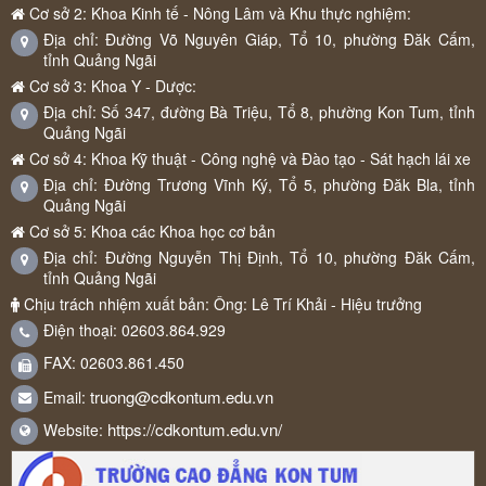
Cơ sở 2: Khoa Kinh tế - Nông Lâm và Khu thực nghiệm:
Địa chỉ: Đường Võ Nguyên Giáp, Tổ 10, phường Đăk Cấm,
tỉnh Quảng Ngãi
Cơ sở 3: Khoa Y - Dược:
Địa chỉ: Số 347, đường Bà Triệu, Tổ 8, phường Kon Tum, tỉnh
Quảng Ngãi
Cơ sở 4: Khoa Kỹ thuật - Công nghệ và Đào tạo - Sát hạch lái xe
Địa chỉ: Đường Trương Vĩnh Ký, Tổ 5, phường Đăk Bla, tỉnh
Quảng Ngãi
Cơ sở 5: Khoa các Khoa học cơ bản
Địa chỉ: Đường Nguyễn Thị Định, Tổ 10, phường Đăk Cấm,
tỉnh Quảng Ngãi
Chịu trách nhiệm xuất bản: Ông: Lê Trí Khải - Hiệu trưởng
Điện thoại: 02603.864.929
FAX: 02603.861.450
truong@cdkontum.edu.vn
Email:
https://cdkontum.edu.vn/
Website: