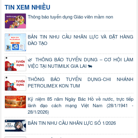
TIN XEM NHIỀU
Thông báo tuyển dụng Giáo viên mầm non
BẢN TIN NHU CẦU NHÂN LỰC VÀ ĐẶT HÀNG
ĐÀO TẠO
🌿 THÔNG BÁO TUYỂN DỤNG – CƠ HỘI LÀM
VIỆC TẠI NUTIMILK GIA LAI 🐄
THÔNG BÁO TUYỂN DỤNG-CHI NHÁNH
PETROLIMEX KON TUM
Kỷ niệm 85 năm Ngày Bác Hồ về nước, trực tiếp
lãnh đạo cách mạng Việt Nam (28/1/1941 -
28/1/2026)
BẢN TIN NHU CẦU NHÂN LỰC SỐ 1/2026