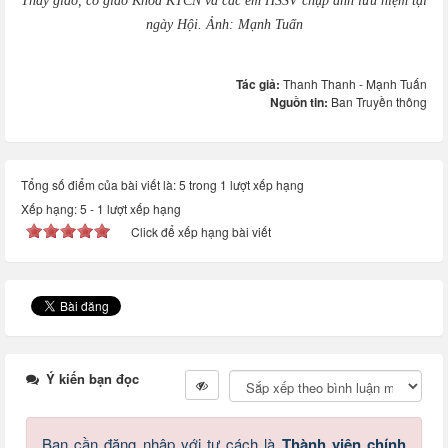
Thầy giáo, cô giáo Khoa KTCN và các em HSSV chụp ảnh lưu niệm tại
ngày Hội. Ảnh: Mạnh Tuấn
Tác giả:
Thanh Thanh - Mạnh Tuấn
Nguồn tin:
Ban Truyền thông
Tổng số điểm của bài viết là: 5 trong 1 lượt xếp hạng
Xếp hạng:
5
-
1
lượt xếp hạng
Click để xếp hạng bài viết
Ý kiến bạn đọc
Bạn cần đăng nhập với tư cách là
Thành viên chính