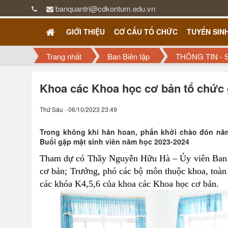
banquantri@cdkontum.edu.vn
GIỚI THIỆU
CƠ CẤU TỔ CHỨC
TUYỂN SIN
Trang nhất
Ban Biên tập
THÔNG TIN - 
Khoa các Khoa học cơ bản tổ chức 
Thứ Sáu - 06/10/2023 23:49
Trong không khí hân hoan, phấn khởi chào đón năm
Buổi gặp mặt sinh viên năm học 2023-2024
Tham dự có Thầy Nguyễn Hữu Hà – Ủy viên Ban c
cơ bản; Trưởng, phó các bộ môn thuộc khoa, toàn t
các khóa K4,5,6 của khoa các Khoa học cơ bản.