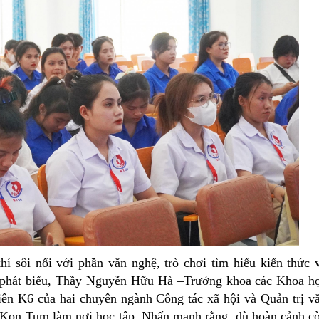
hí sôi nổi với phần văn nghệ, trò chơi tìm hiểu kiến thức 
phát biểu,
Thầy Nguyễn Hữu Hà –Trưởng khoa các Khoa h
viên K6 của hai chuyên ngành Công tác xã hội và Quản trị v
 Kon Tum làm nơi học tập. Nhấn mạnh rằng, dù hoàn cảnh c