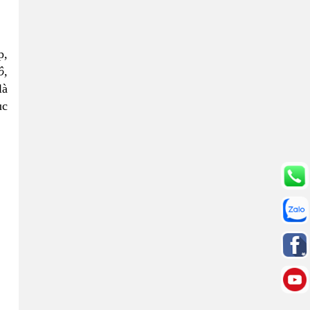
p,
ô,
là
ục