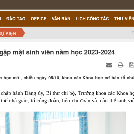
H
ĐÀO TẠO
OFFICE
VĂN BẢN
LỊCH CÔNG TÁC
THƯ VIỆ
T
SỰ KIỆN
gặp mặt sinh viên năm học 2023-2024
 học mới, chiều ngày 05/10, khoa các Khoa học cơ bản tổ ch
hấp hành Đảng ủy, Bí thư chi bộ, Trưởng khoa các Khoa h
hể nhà giáo, tổ công đoàn, liên chi đoàn và toàn thể sinh vi