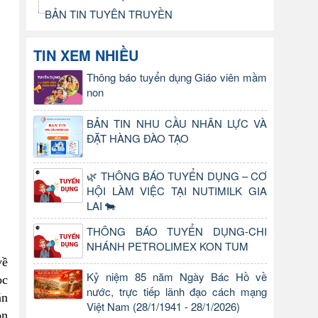
BẢN TIN TUYÊN TRUYỀN
TIN XEM NHIỀU
Thông báo tuyển dụng Giáo viên mầm
non
BẢN TIN NHU CẦU NHÂN LỰC VÀ
ĐẶT HÀNG ĐÀO TẠO
🌿 THÔNG BÁO TUYỂN DỤNG – CƠ
HỘI LÀM VIỆC TẠI NUTIMILK GIA
LAI 🐄
THÔNG BÁO TUYỂN DỤNG-CHI
NHÁNH PETROLIMEX KON TUM
về
Kỷ niệm 85 năm Ngày Bác Hồ về
ọc
nước, trực tiếp lãnh đạo cách mạng
ăn
Việt Nam (28/1/1941 - 28/1/2026)
òn