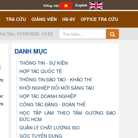
N
TRA CỨU
GIẢNG VIÊN
HS-SV
OFFICE TRA CỨU
hứ Sáu, 07/08/2026, 13:52
DANH MỤC
THÔNG TIN - SỰ KIỆN
HỢP TÁC QUỐC TẾ
THÔNG TIN ĐÀO TẠO - KHẢO THÍ
ức
KHỞI NGHIỆP ĐỔI MỚI SÁNG TẠO
ọc
HỢP TÁC DOANH NGHIỆP
ên
CÔNG TÁC ĐẢNG - ĐOÀN THỂ
HỌC TẬP LÀM THEO TẤM GƯƠNG ĐẠO
ĐỨC HCM
QUẢN LÝ CHẤT LƯỢNG ISO
GÓC TUYỂN DỤNG