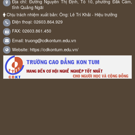
Địa chỉ: Đường Nguyễn Thị Định, Tổ 10, phường Đăk Cấm,
tỉnh Quảng Ngãi
Chịu trách nhiệm xuất bản: Ông: Lê Trí Khải - Hiệu trưởng
Điện thoại: 02603.864.929
FAX: 02603.861.450
truong@cdkontum.edu.vn
Email:
https://cdkontum.edu.vn/
Website: