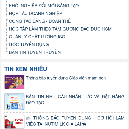
KHỞI NGHIỆP ĐỔI MỚI SÁNG TẠO
HỢP TÁC DOANH NGHIỆP
CÔNG TÁC ĐẢNG - ĐOÀN THỂ
HỌC TẬP LÀM THEO TẤM GƯƠNG ĐẠO ĐỨC HCM
QUẢN LÝ CHẤT LƯỢNG ISO
GÓC TUYỂN DỤNG
BẢN TIN TUYÊN TRUYỀN
TIN XEM NHIỀU
Thông báo tuyển dụng Giáo viên mầm non
BẢN TIN NHU CẦU NHÂN LỰC VÀ ĐẶT HÀNG
ĐÀO TẠO
🌿 THÔNG BÁO TUYỂN DỤNG – CƠ HỘI LÀM
VIỆC TẠI NUTIMILK GIA LAI 🐄