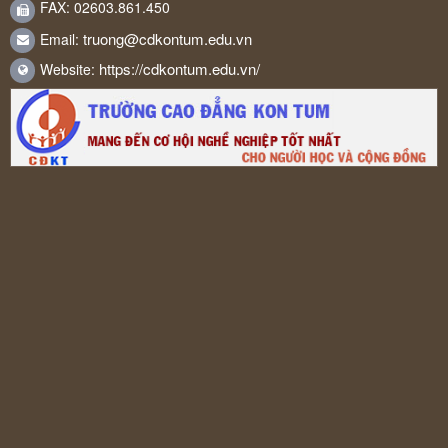
FAX: 02603.861.450
truong@cdkontum.edu.vn
Email:
https://cdkontum.edu.vn/
Website: