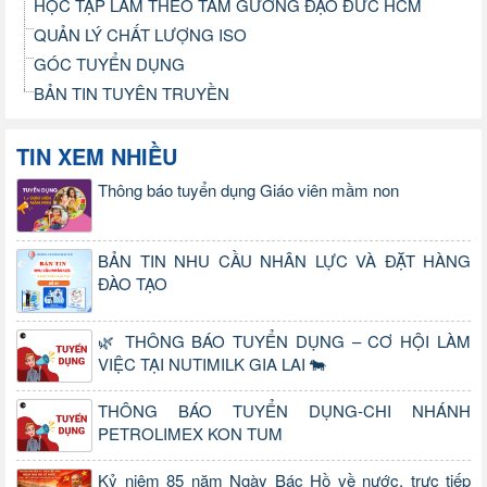
HỌC TẬP LÀM THEO TẤM GƯƠNG ĐẠO ĐỨC HCM
QUẢN LÝ CHẤT LƯỢNG ISO
GÓC TUYỂN DỤNG
BẢN TIN TUYÊN TRUYỀN
TIN XEM NHIỀU
Thông báo tuyển dụng Giáo viên mầm non
BẢN TIN NHU CẦU NHÂN LỰC VÀ ĐẶT HÀNG
ĐÀO TẠO
🌿 THÔNG BÁO TUYỂN DỤNG – CƠ HỘI LÀM
VIỆC TẠI NUTIMILK GIA LAI 🐄
THÔNG BÁO TUYỂN DỤNG-CHI NHÁNH
PETROLIMEX KON TUM
Kỷ niệm 85 năm Ngày Bác Hồ về nước, trực tiếp