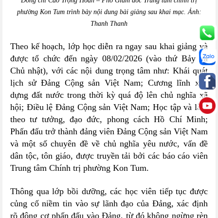
Đồng chí Cao Trọng Hoàn – Phó Giám đốc Trung tâm chính trị
phường Kon Tum trình bày nội dung bài giảng sau khai mạc. Ảnh:
Thanh Thanh
Theo kế hoạch, lớp học diễn ra ngay sau khai giảng và
được tổ chức đến ngày 08/02/2026 (vào thứ Bảy và
Chủ nhật), với các nội dung trọng tâm như: Khái quát
lịch sử Đảng Cộng sản Việt Nam; Cương lĩnh xây
dựng đất nước trong thời kỳ quá độ lên chủ nghĩa xã
hội; Điều lệ Đảng Cộng sản Việt Nam; Học tập và làm
theo tư tưởng, đạo đức, phong cách Hồ Chí Minh;
Phấn đấu trở thành đảng viên Đảng Cộng sản Việt Nam
và một số chuyên đề về chủ nghĩa yêu nước, vấn đề
dân tộc, tôn giáo, được truyền tải bởi các báo cáo viên
Trung tâm Chính trị phường Kon Tum.
Thông qua lớp bồi dưỡng, các học viên tiếp tục được
củng cố niềm tin vào sự lãnh đạo của Đảng, xác định
rõ động cơ phấn đấu vào Đảng, từ đó không ngừng rèn