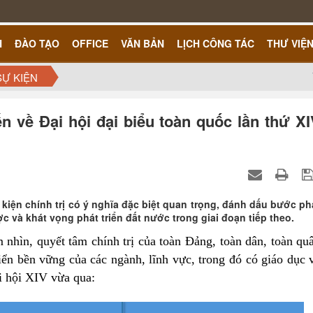
H
ĐÀO TẠO
OFFICE
VĂN BẢN
LỊCH CÔNG TÁC
THƯ VIỆ
SỰ KIỆN
ến về Đại hội đại biểu toàn quốc lần thứ X
 kiện chính trị có ý nghĩa đặc biệt quan trọng, đánh dấu bước ph
c và khát vọng phát triển đất nước trong giai đoạn tiếp theo.
 nhìn, quyết tâm chính trị của toàn Đảng, toàn dân, toàn qu
ển bền vững của các ngành, lĩnh vực, trong đó có giáo dục 
i hội XIV vừa qua: