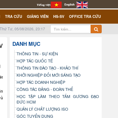
N
TRA CỨU
GIẢNG VIÊN
HS-SV
OFFICE TRA CỨU
Thứ Tư, 05/08/2026, 23:17
DANH MỤC
IV
THÔNG TIN - SỰ KIỆN
HỢP TÁC QUỐC TẾ
THÔNG TIN ĐÀO TẠO - KHẢO THÍ
KHỞI NGHIỆP ĐỔI MỚI SÁNG TẠO
át
HỢP TÁC DOANH NGHIỆP
CÔNG TÁC ĐẢNG - ĐOÀN THỂ
ân
HỌC TẬP LÀM THEO TẤM GƯƠNG ĐẠO
và
ĐỨC HCM
QUẢN LÝ CHẤT LƯỢNG ISO
GÓC TUYỂN DỤNG