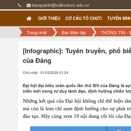
banquantri@cdkontum.edu.vn
GIỚI THIỆU
CƠ CẤU TỔ CHỨC
TUYỂN SIN
Trang nhất
Ban Biên tập
THÔNG TIN - 
[Infographic]: Tuyên truyền, phổ bi
của Đảng
Chủ nhật - 01/03/2026 01:24
Đại hội đại biểu toàn quốc lần thứ XIV của Đảng là sự
triển mới trong tư duy lãnh đạo, định hướng chiến lượ
Những kết quả của Đại hội không chỉ thể hiện tầm
mà còn là kim chỉ nam định hướng cho sự phát tri
đào tạo. Hãy cùng xem 19 nội dung cốt lõi của Đạ