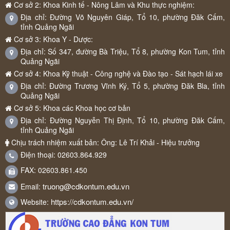
Cơ sở 2: Khoa Kinh tế - Nông Lâm và Khu thực nghiệm:
Địa chỉ: Đường Võ Nguyên Giáp, Tổ 10, phường Đăk Cấm,
tỉnh Quảng Ngãi
Cơ sở 3: Khoa Y - Dược:
Địa chỉ: Số 347, đường Bà Triệu, Tổ 8, phường Kon Tum, tỉnh
Quảng Ngãi
Cơ sở 4: Khoa Kỹ thuật - Công nghệ và Đào tạo - Sát hạch lái xe
Địa chỉ: Đường Trương Vĩnh Ký, Tổ 5, phường Đăk Bla, tỉnh
Quảng Ngãi
Cơ sở 5: Khoa các Khoa học cơ bản
Địa chỉ: Đường Nguyễn Thị Định, Tổ 10, phường Đăk Cấm,
tỉnh Quảng Ngãi
Chịu trách nhiệm xuất bản: Ông: Lê Trí Khải - Hiệu trưởng
Điện thoại: 02603.864.929
FAX: 02603.861.450
truong@cdkontum.edu.vn
Email:
https://cdkontum.edu.vn/
Website: