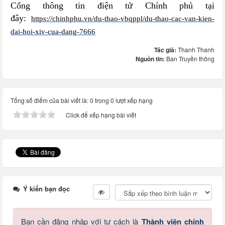
Cổng thông tin điện tử Chính phủ tại
đây:
https://chinhphu.vn/du-thao-vbqppl/du-thao-cac-van-kien-
dai-hoi-xiv-cua-dang-7666
Tác giả:
Thanh Thanh
Nguồn tin:
Ban Truyền thông
Tổng số điểm của bài viết là: 0 trong 0 lượt xếp hạng
Click để xếp hạng bài viết
Ý kiến bạn đọc
Bạn cần đăng nhập với tư cách là
Thành viên chính