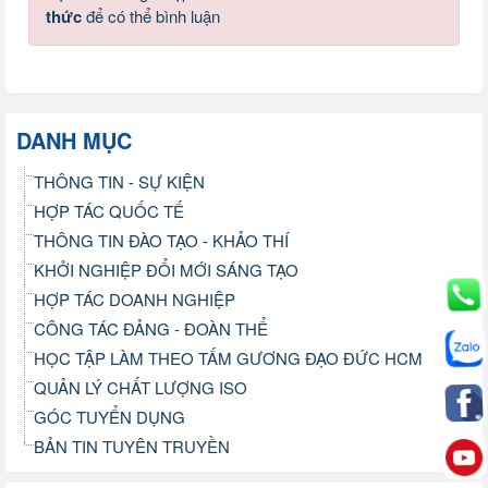
thức
để có thể bình luận
DANH MỤC
THÔNG TIN - SỰ KIỆN
HỢP TÁC QUỐC TẾ
THÔNG TIN ĐÀO TẠO - KHẢO THÍ
KHỞI NGHIỆP ĐỔI MỚI SÁNG TẠO
HỢP TÁC DOANH NGHIỆP
CÔNG TÁC ĐẢNG - ĐOÀN THỂ
HỌC TẬP LÀM THEO TẤM GƯƠNG ĐẠO ĐỨC HCM
QUẢN LÝ CHẤT LƯỢNG ISO
GÓC TUYỂN DỤNG
BẢN TIN TUYÊN TRUYỀN