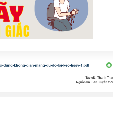
oi-dung-khong-gian-mang-du-do-loi-keo-hssv-1.pdf
Tác giả:
Thanh Tha
Nguồn tin:
Ban Truyền thô