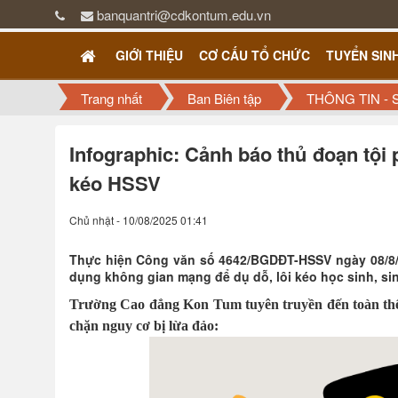
banquantri@cdkontum.edu.vn
GIỚI THIỆU
CƠ CẤU TỔ CHỨC
TUYỂN SIN
Trang nhất
Ban Biên tập
THÔNG TIN - 
Infographic: Cảnh báo thủ đoạn tội
kéo HSSV
Chủ nhật - 10/08/2025 01:41
Thực hiện Công văn số 4642/BGDĐT-HSSV ngày 08/8/2
dụng không gian mạng để dụ dỗ, lôi kéo học sinh, sin
Trường Cao đẳng Kon Tum tuyên truyền đến toàn thể
chặn nguy cơ bị lừa đảo: