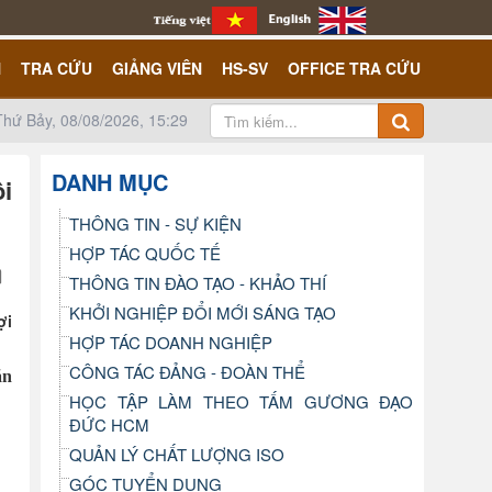
N
TRA CỨU
GIẢNG VIÊN
HS-SV
OFFICE TRA CỨU
Thứ Bảy, 08/08/2026, 15:29
DANH MỤC
ôi
THÔNG TIN - SỰ KIỆN
HỢP TÁC QUỐC TẾ
THÔNG TIN ĐÀO TẠO - KHẢO THÍ
KHỞI NGHIỆP ĐỔI MỚI SÁNG TẠO
ợi
HỢP TÁC DOANH NGHIỆP
CÔNG TÁC ĐẢNG - ĐOÀN THỂ
ăn
HỌC TẬP LÀM THEO TẤM GƯƠNG ĐẠO
ĐỨC HCM
QUẢN LÝ CHẤT LƯỢNG ISO
GÓC TUYỂN DỤNG