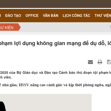
H
ĐÀO TẠO
OFFICE
VĂN BẢN
LỊCH CÔNG TÁC
THƯ VIỆ
SỰ KIỆN
 phạm lợi dụng không gian mạng để dụ dỗ, l
025 của Bộ Giáo dục và Đào tạo Cảnh báo thủ đoạn tội phạm l
h viên.
 nhà giáo, HSSV nâng cao cảnh giác và kịp thời phòng ngừa, ng