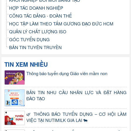
HỢP TÁC DOANH NGHIỆP
CÔNG TÁC ĐẢNG - ĐOÀN THỂ
HỌC TẬP LÀM THEO TẤM GƯƠNG ĐẠO ĐỨC HCM
QUẢN LÝ CHẤT LƯỢNG ISO
GÓC TUYỂN DỤNG
BẢN TIN TUYÊN TRUYỀN
TIN XEM NHIỀU
Thông báo tuyển dụng Giáo viên mầm non
BẢN TIN NHU CẦU NHÂN LỰC VÀ ĐẶT HÀNG
ĐÀO TẠO
🌿 THÔNG BÁO TUYỂN DỤNG – CƠ HỘI LÀM
VIỆC TẠI NUTIMILK GIA LAI 🐄