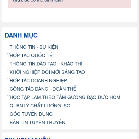
DANH MỤC
THÔNG TIN - SỰ KIỆN
HỢP TÁC QUỐC TẾ
THÔNG TIN ĐÀO TẠO - KHẢO THÍ
KHỞI NGHIỆP ĐỔI MỚI SÁNG TẠO
HỢP TÁC DOANH NGHIỆP
CÔNG TÁC ĐẢNG - ĐOÀN THỂ
HỌC TẬP LÀM THEO TẤM GƯƠNG ĐẠO ĐỨC HCM
QUẢN LÝ CHẤT LƯỢNG ISO
GÓC TUYỂN DỤNG
BẢN TIN TUYÊN TRUYỀN