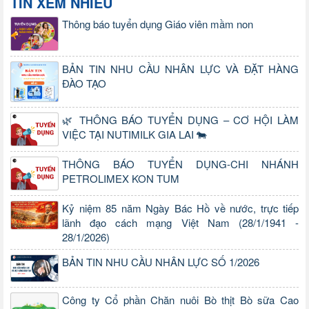
TIN XEM NHIỀU
Thông báo tuyển dụng Giáo viên mầm non
BẢN TIN NHU CẦU NHÂN LỰC VÀ ĐẶT HÀNG
ĐÀO TẠO
🌿 THÔNG BÁO TUYỂN DỤNG – CƠ HỘI LÀM
VIỆC TẠI NUTIMILK GIA LAI 🐄
THÔNG BÁO TUYỂN DỤNG-CHI NHÁNH
PETROLIMEX KON TUM
Kỷ niệm 85 năm Ngày Bác Hồ về nước, trực tiếp
lãnh đạo cách mạng Việt Nam (28/1/1941 -
28/1/2026)
BẢN TIN NHU CẦU NHÂN LỰC SỐ 1/2026
Công ty Cổ phần Chăn nuôi Bò thịt Bò sữa Cao