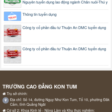
Nguyên tuyển dụng lao động ngành Chăn nuôi-Thú y
Thông tin tuyển dụng
Công ty cổ phần đầu tư Thuận An DMC tuyển dụng
Công ty cổ phần đầu tư Thuận An DMC tuyển dụng
TRƯỜNG CAO ĐẲNG KON TUM
Trụ sở chính:
Địa chỉ: Số 14, đường Ngụy Như Kon Tum, Tổ 10, phường Đăk
Cấm, tỉnh Quảng Ngãi
Cơ sở 2: Khoa Kinh tế - Nông Lâm và Khu thực nghiệm: