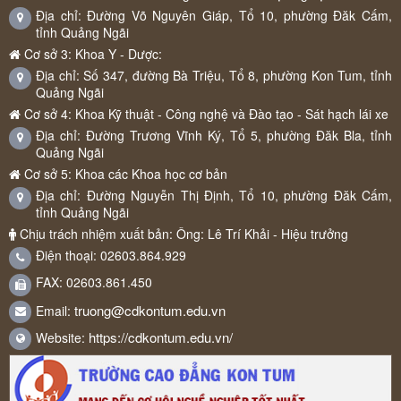
Địa chỉ: Đường Võ Nguyên Giáp, Tổ 10, phường Đăk Cấm,
tỉnh Quảng Ngãi
Cơ sở 3: Khoa Y - Dược:
Địa chỉ: Số 347, đường Bà Triệu, Tổ 8, phường Kon Tum, tỉnh
Quảng Ngãi
Cơ sở 4: Khoa Kỹ thuật - Công nghệ và Đào tạo - Sát hạch lái xe
Địa chỉ: Đường Trương Vĩnh Ký, Tổ 5, phường Đăk Bla, tỉnh
Quảng Ngãi
Cơ sở 5: Khoa các Khoa học cơ bản
Địa chỉ: Đường Nguyễn Thị Định, Tổ 10, phường Đăk Cấm,
tỉnh Quảng Ngãi
Chịu trách nhiệm xuất bản: Ông: Lê Trí Khải - Hiệu trưởng
Điện thoại: 02603.864.929
FAX: 02603.861.450
truong@cdkontum.edu.vn
Email:
https://cdkontum.edu.vn/
Website: