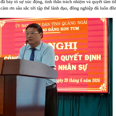
 đã bày tỏ sự xúc động, tinh thần trách nhiệm và quyết tâm ti
 cảm ơn sâu sắc tới tập thể lãnh đạo, đồng nghiệp đã luôn đồ