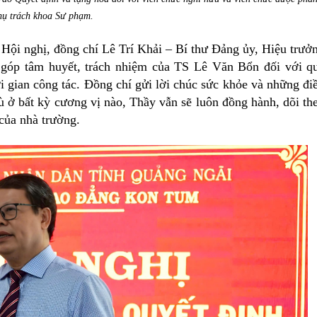
hụ trách khoa Sư phạm.
Hội nghị, đồng chí Lê Trí Khải – Bí thư Đảng ủy, Hiệu trưở
g góp tâm huyết, trách nhiệm của TS Lê Văn Bổn đối với q
ời gian công tác. Đồng chí gửi lời chúc sức khỏe và những đi
ù ở bất kỳ cương vị nào, Thầy vẫn sẽ luôn đồng hành, dõi th
 của nhà trường.