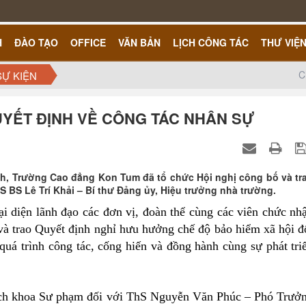
H
ĐÀO TẠO
OFFICE
VĂN BẢN
LỊCH CÔNG TÁC
THƯ VIỆ
C
SỰ KIỆN
UYẾT ĐỊNH VỀ CÔNG TÁC NHÂN SỰ
ính, Trường Cao đẳng Kon Tum đã tổ chức Hội nghị công bố và tr
S BS Lê Trí Khải – Bí thư Đảng ủy, Hiệu trưởng nhà trường.
i diện lãnh đạo các đơn vị, đoàn thể cùng các viên chức nh
và trao Quyết định nghỉ hưu hưởng chế độ bảo hiểm xã hội đ
á trình công tác, cống hiến và đồng hành cùng sự phát tri
rách khoa Sư phạm đối với ThS Nguyễn Văn Phúc – Phó Trưở