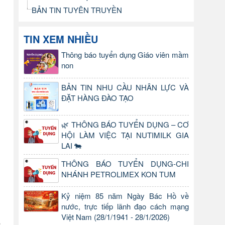
BẢN TIN TUYÊN TRUYỀN
TIN XEM NHIỀU
Thông báo tuyển dụng Giáo viên mầm
non
BẢN TIN NHU CẦU NHÂN LỰC VÀ
ĐẶT HÀNG ĐÀO TẠO
🌿 THÔNG BÁO TUYỂN DỤNG – CƠ
HỘI LÀM VIỆC TẠI NUTIMILK GIA
LAI 🐄
THÔNG BÁO TUYỂN DỤNG-CHI
NHÁNH PETROLIMEX KON TUM
Kỷ niệm 85 năm Ngày Bác Hồ về
nước, trực tiếp lãnh đạo cách mạng
Việt Nam (28/1/1941 - 28/1/2026)
n