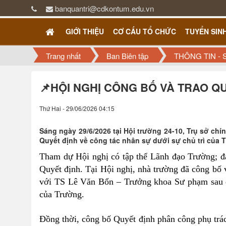
banquantri@cdkontum.edu.vn
GIỚI THIỆU
CƠ CẤU TỔ CHỨC
TUYỂN SIN
Trang nhất
Ban Biên tập
THÔNG TIN - 
📌HỘI NGHỊ CÔNG BỐ VÀ TRAO Q
Thứ Hai - 29/06/2026 04:15
Sáng ngày 29/6/2026 tại Hội trường 24-10, Trụ sở ch
Quyết định về công tác nhân sự dưới sự chủ trì của T
Tham dự Hội nghị có tập thể Lãnh đạo Trường; đạ
Quyết định.
Tại Hội nghị, nhà trường đã công bố 
với TS Lê Văn Bổn – Trưởng khoa Sư phạm sau qu
của Trường.
Đồng thời, công bố Quyết định phân công phụ t