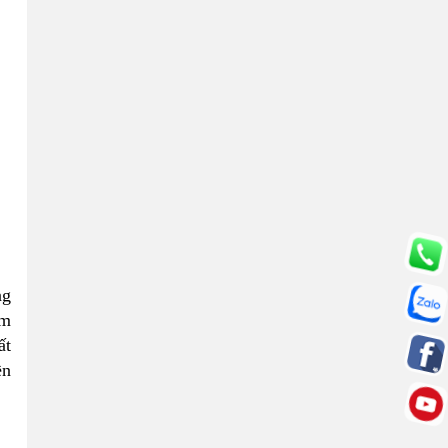
ng
ệm
ất
ền