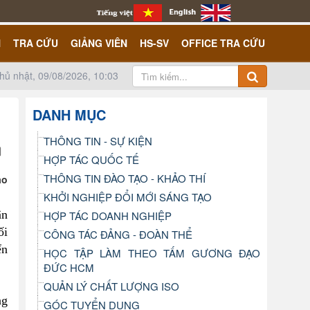
N
TRA CỨU
GIẢNG VIÊN
HS-SV
OFFICE TRA CỨU
hủ nhật, 09/08/2026, 10:03
DANH MỤC
THÔNG TIN - SỰ KIỆN
HỢP TÁC QUỐC TẾ
THÔNG TIN ĐÀO TẠO - KHẢO THÍ
ao
KHỞI NGHIỆP ĐỔI MỚI SÁNG TẠO
ận
HỢP TÁC DOANH NGHIỆP
ối
CÔNG TÁC ĐẢNG - ĐOÀN THỂ
ển
HỌC TẬP LÀM THEO TẤM GƯƠNG ĐẠO
ĐỨC HCM
QUẢN LÝ CHẤT LƯỢNG ISO
ng
GÓC TUYỂN DỤNG