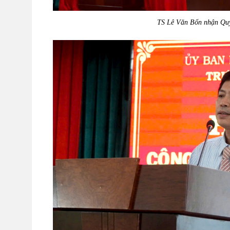
TS Lê Văn Bổn nhận Quyế