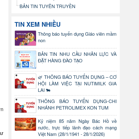
BẢN TIN TUYÊN TRUYỀN
TIN XEM NHIỀU
Thông báo tuyển dụng Giáo viên mầm
non
BẢN TIN NHU CẦU NHÂN LỰC VÀ
ĐẶT HÀNG ĐÀO TẠO
🌿 THÔNG BÁO TUYỂN DỤNG – CƠ
HỘI LÀM VIỆC TẠI NUTIMILK GIA
LAI 🐄
THÔNG BÁO TUYỂN DỤNG-CHI
NHÁNH PETROLIMEX KON TUM
ơn
Kỷ niệm 85 năm Ngày Bác Hồ về
nước, trực tiếp lãnh đạo cách mạng
Việt Nam (28/1/1941 - 28/1/2026)
Sư