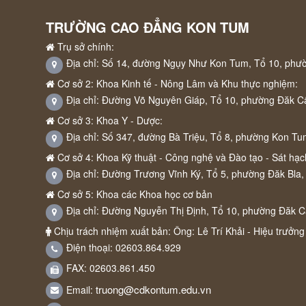
TRƯỜNG CAO ĐẲNG KON TUM
Trụ sở chính:
Địa chỉ: Số 14, đường Ngụy Như Kon Tum, Tổ 10, phư
Cơ sở 2: Khoa Kinh tế - Nông Lâm và Khu thực nghiệm:
Địa chỉ: Đường Võ Nguyên Giáp, Tổ 10, phường Đăk C
Cơ sở 3: Khoa Y - Dược:
Địa chỉ: Số 347, đường Bà Triệu, Tổ 8, phường Kon Tu
Cơ sở 4: Khoa Kỹ thuật - Công nghệ và Đào tạo - Sát hạch
Địa chỉ: Đường Trương Vĩnh Ký, Tổ 5, phường Đăk Bla,
Cơ sở 5: Khoa các Khoa học cơ bản
Địa chỉ: Đường Nguyễn Thị Định, Tổ 10, phường Đăk 
Chịu trách nhiệm xuất bản: Ông: Lê Trí Khải - Hiệu trưởng
Điện thoại: 02603.864.929
FAX: 02603.861.450
truong@cdkontum.edu.vn
Email: