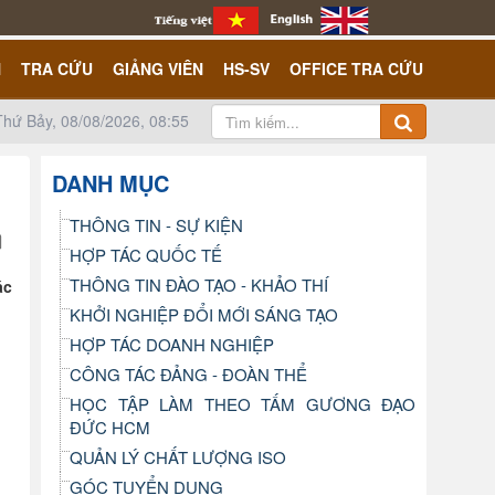
N
TRA CỨU
GIẢNG VIÊN
HS-SV
OFFICE TRA CỨU
Thứ Bảy, 08/08/2026, 08:55
DANH MỤC
THÔNG TIN - SỰ KIỆN
HỢP TÁC QUỐC TẾ
THÔNG TIN ĐÀO TẠO - KHẢO THÍ
ác
KHỞI NGHIỆP ĐỔI MỚI SÁNG TẠO
HỢP TÁC DOANH NGHIỆP
CÔNG TÁC ĐẢNG - ĐOÀN THỂ
HỌC TẬP LÀM THEO TẤM GƯƠNG ĐẠO
ĐỨC HCM
QUẢN LÝ CHẤT LƯỢNG ISO
GÓC TUYỂN DỤNG