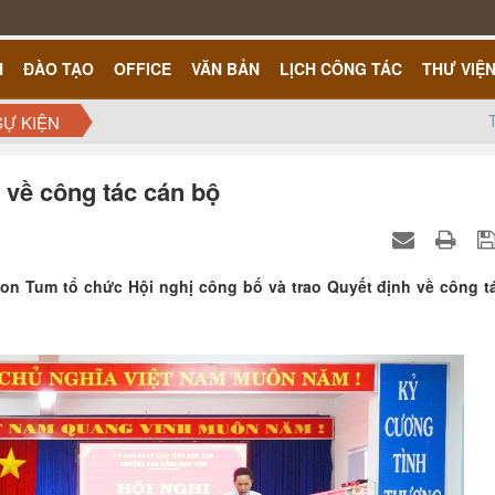
H
ĐÀO TẠO
OFFICE
VĂN BẢN
LỊCH CÔNG TÁC
THƯ VIỆ
SỰ KIỆN
 về công tác cán bộ
Kon Tum tổ chức Hội nghị công bố và trao Quyết định về công t