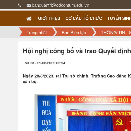
banquantri@cdkontum.edu.vn
GIỚI THIỆU
CƠ CẤU TỔ CHỨC
TUYỂN SIN
Trang nhất
Ban Biên tập
THÔNG TIN - 
Hội nghị công bố và trao Quyết định
Thứ Ba - 29/08/2023 03:34
Ngày 28/8/2023, tại Trụ sở chính, Trường Cao đẳng 
cán bộ.