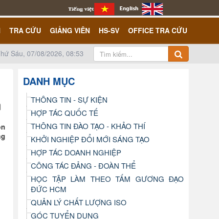
N
TRA CỨU
GIẢNG VIÊN
HS-SV
OFFICE TRA CỨU
hứ Sáu, 07/08/2026, 08:53
DANH MỤC
THÔNG TIN - SỰ KIỆN
HỢP TÁC QUỐC TẾ
THÔNG TIN ĐÀO TẠO - KHẢO THÍ
on
ng
KHỞI NGHIỆP ĐỔI MỚI SÁNG TẠO
HỢP TÁC DOANH NGHIỆP
CÔNG TÁC ĐẢNG - ĐOÀN THỂ
HỌC TẬP LÀM THEO TẤM GƯƠNG ĐẠO
ĐỨC HCM
QUẢN LÝ CHẤT LƯỢNG ISO
GÓC TUYỂN DỤNG