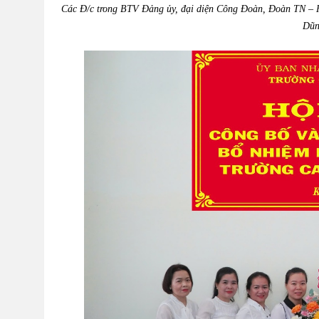
Các Đ/c trong BTV Đảng ủy, đại diện Công Đoàn, Đoàn TN – H
Dũn