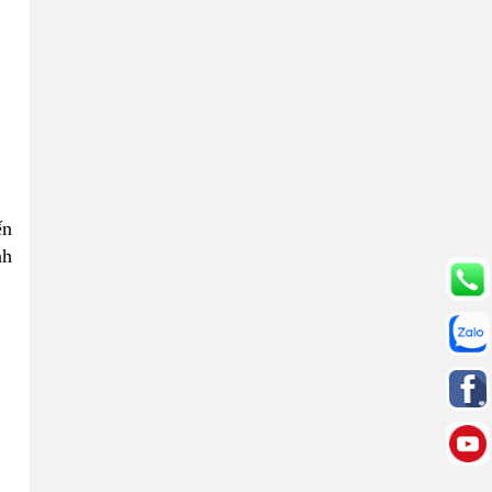
ến
nh