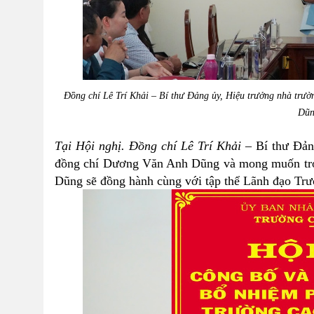
Đồng chí Lê Trí Khải – Bí thư Đảng ủy, Hiệu trưởng nhà trư
Dũn
Tại Hội nghị. Đồng chí Lê Trí Khải
–
Bí thư Đản
đồng chí Dương Văn Anh Dũng và mong muốn tron
Dũng sẽ đ
ồng hành cùng
với tập thể Lãnh đạo Tr