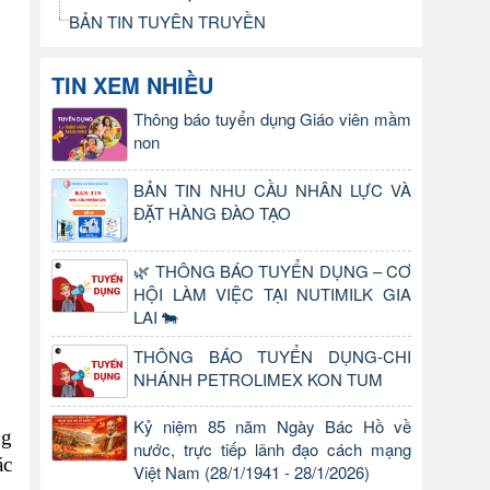
BẢN TIN TUYÊN TRUYỀN
TIN XEM NHIỀU
Thông báo tuyển dụng Giáo viên mầm
non
BẢN TIN NHU CẦU NHÂN LỰC VÀ
ĐẶT HÀNG ĐÀO TẠO
🌿 THÔNG BÁO TUYỂN DỤNG – CƠ
HỘI LÀM VIỆC TẠI NUTIMILK GIA
LAI 🐄
THÔNG BÁO TUYỂN DỤNG-CHI
NHÁNH PETROLIMEX KON TUM
Kỷ niệm 85 năm Ngày Bác Hồ về
ng
nước, trực tiếp lãnh đạo cách mạng
ác
Việt Nam (28/1/1941 - 28/1/2026)