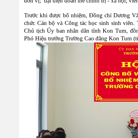
đơn vị; đại diện
đoàn thể chính trị - xã hội;
viên
Trước khi được bổ nhiệm, Đồng chí Dương V
chức Cán bộ và Công tác học sinh sinh viên.
Chủ tịch Ủy ban nhân dân tỉnh Kon Tum, đồ
Phó Hiệu trưởng Trường Cao đẳng Kon Tum (t