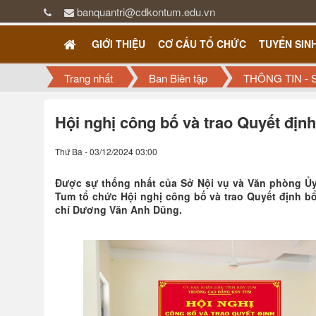
banquantri@cdkontum.edu.vn
GIỚI THIỆU
CƠ CẤU TỔ CHỨC
TUYỂN SIN
Trang nhất
Ban Biên tập
THÔNG TIN - 
Hội nghị công bố và trao Quyết địn
Thứ Ba - 03/12/2024 03:00
Được sự thống nhất của Sở Nội vụ và Văn phòng Ủy
Tum tổ chức Hội nghị công bố và trao Quyết định 
chí Dương Văn Anh Dũng.