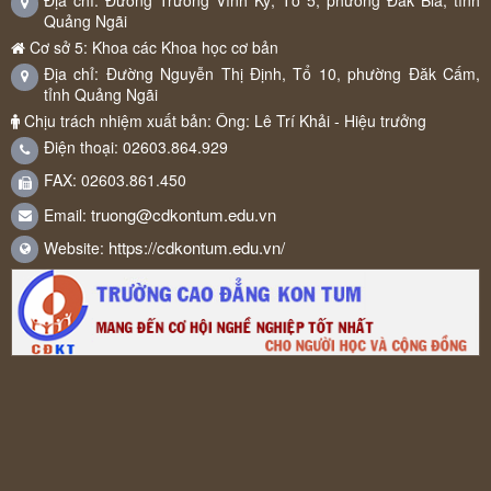
Địa chỉ: Đường Trương Vĩnh Ký, Tổ 5, phường Đăk Bla, tỉnh
Quảng Ngãi
Cơ sở 5: Khoa các Khoa học cơ bản
Địa chỉ: Đường Nguyễn Thị Định, Tổ 10, phường Đăk Cấm,
tỉnh Quảng Ngãi
Chịu trách nhiệm xuất bản: Ông: Lê Trí Khải - Hiệu trưởng
Điện thoại: 02603.864.929
FAX: 02603.861.450
truong@cdkontum.edu.vn
Email:
https://cdkontum.edu.vn/
Website: