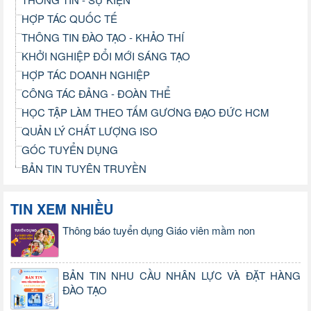
HỢP TÁC QUỐC TẾ
THÔNG TIN ĐÀO TẠO - KHẢO THÍ
KHỞI NGHIỆP ĐỔI MỚI SÁNG TẠO
HỢP TÁC DOANH NGHIỆP
CÔNG TÁC ĐẢNG - ĐOÀN THỂ
HỌC TẬP LÀM THEO TẤM GƯƠNG ĐẠO ĐỨC HCM
QUẢN LÝ CHẤT LƯỢNG ISO
GÓC TUYỂN DỤNG
BẢN TIN TUYÊN TRUYỀN
TIN XEM NHIỀU
Thông báo tuyển dụng Giáo viên mầm non
BẢN TIN NHU CẦU NHÂN LỰC VÀ ĐẶT HÀNG
ĐÀO TẠO