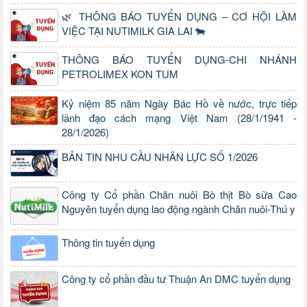
🌿 THÔNG BÁO TUYỂN DỤNG – CƠ HỘI LÀM
VIỆC TẠI NUTIMILK GIA LAI 🐄
THÔNG BÁO TUYỂN DỤNG-CHI NHÁNH
PETROLIMEX KON TUM
Kỷ niệm 85 năm Ngày Bác Hồ về nước, trực tiếp
lãnh đạo cách mạng Việt Nam (28/1/1941 -
28/1/2026)
BẢN TIN NHU CẦU NHÂN LỰC SỐ 1/2026
Công ty Cổ phần Chăn nuôi Bò thịt Bò sữa Cao
Nguyên tuyển dụng lao động ngành Chăn nuôi-Thú y
Thông tin tuyển dụng
Công ty cổ phần đầu tư Thuận An DMC tuyển dụng