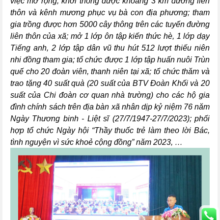
việc mở rộng, khơi thông được khoảng 3 km đường liên
thôn và kênh mương phục vụ bà con địa phương
;
tham
gia trồng được hơn 5000 cây thông trên các tuyến đường
liên thôn của xã
;
mở 1 lớp ôn tập kiến thức hè, 1 lớp dạy
Tiếng anh, 2 lớp tập dân vũ thu hút 512 lượt thiếu niên
nhi đồng tham gia
;
tổ chức được 1 lớp tập huấn nuôi Trùn
quế cho 20 đoàn viên, thanh niên tại xã
;
tổ chức thăm và
trao tặng 40 suất quà (20 suất của BTV Đoàn Khối và 20
suất của Chi đoàn cơ quan nhà trường) cho các hộ gia
đình chính sách trên địa bàn xã nhân dịp kỷ niệm 76 năm
Ngày Thương binh - Liệt sĩ (27/7/1947-27/7/2023
);
phối
hợp tổ chức Ngày hội “Thầy thuốc trẻ làm theo lời Bác,
tình nguyện vì sức khoẻ cộng đồng” năm 2023,
…