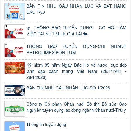
BẢN TIN NHU CẦU NHÂN LỰC VÀ ĐẶT HÀNG
ĐÀO TẠO
🌿 THÔNG BÁO TUYỂN DỤNG – CƠ HỘI LÀM
VIỆC TẠI NUTIMILK GIA LAI 🐄
THÔNG BÁO TUYỂN DỤNG-CHI NHÁNH
PETROLIMEX KON TUM
Kỷ niệm 85 năm Ngày Bác Hồ về nước, trực tiếp
lãnh đạo cách mạng Việt Nam (28/1/1941 -
28/1/2026)
BẢN TIN NHU CẦU NHÂN LỰC SỐ 1/2026
Công ty Cổ phần Chăn nuôi Bò thịt Bò sữa Cao
Nguyên tuyển dụng lao động ngành Chăn nuôi-Thú y
Thông tin tuyển dụng