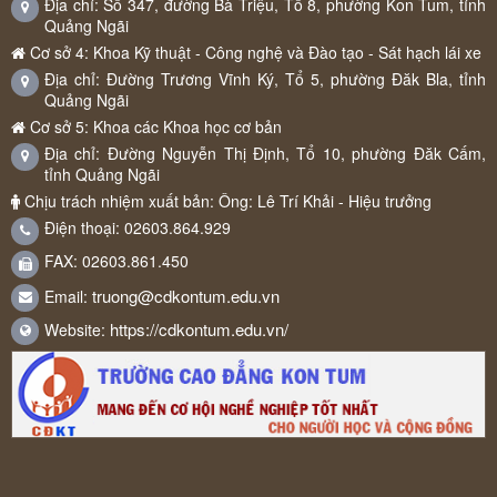
Địa chỉ: Số 347, đường Bà Triệu, Tổ 8, phường Kon Tum, tỉnh
Quảng Ngãi
Cơ sở 4: Khoa Kỹ thuật - Công nghệ và Đào tạo - Sát hạch lái xe
Địa chỉ: Đường Trương Vĩnh Ký, Tổ 5, phường Đăk Bla, tỉnh
Quảng Ngãi
Cơ sở 5: Khoa các Khoa học cơ bản
Địa chỉ: Đường Nguyễn Thị Định, Tổ 10, phường Đăk Cấm,
tỉnh Quảng Ngãi
Chịu trách nhiệm xuất bản: Ông: Lê Trí Khải - Hiệu trưởng
Điện thoại: 02603.864.929
FAX: 02603.861.450
truong@cdkontum.edu.vn
Email:
https://cdkontum.edu.vn/
Website: