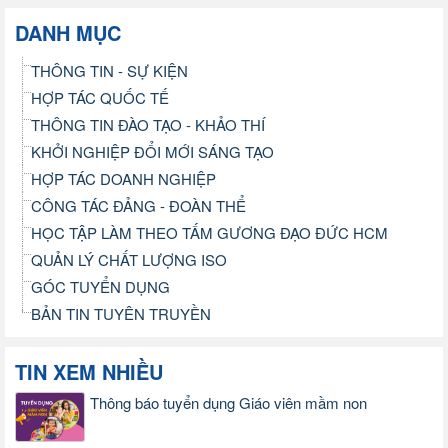
DANH MỤC
THÔNG TIN - SỰ KIỆN
HỢP TÁC QUỐC TẾ
THÔNG TIN ĐÀO TẠO - KHẢO THÍ
KHỞI NGHIỆP ĐỔI MỚI SÁNG TẠO
HỢP TÁC DOANH NGHIỆP
CÔNG TÁC ĐẢNG - ĐOÀN THỂ
HỌC TẬP LÀM THEO TẤM GƯƠNG ĐẠO ĐỨC HCM
QUẢN LÝ CHẤT LƯỢNG ISO
GÓC TUYỂN DỤNG
BẢN TIN TUYÊN TRUYỀN
TIN XEM NHIỀU
Thông báo tuyển dụng Giáo viên mầm non