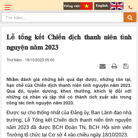
𝐋ễ 𝐭ổ𝐧𝐠 𝐤ế𝐭 𝐂𝐡𝐢ế𝐧 𝐝ị𝐜𝐡 𝐭𝐡𝐚𝐧𝐡 𝐧𝐢ê𝐧 𝐭ì𝐧𝐡
𝐧𝐠𝐮𝐲ệ𝐧 𝐧ă𝐦 𝟐𝟎𝟐𝟑
Thứ Năm - 19/10/2023 05:00
Nhằm đánh giá những kết quả đạt được, những tồn tại,
hạn chế của Chiến dịch thanh niên tình nguyện năm 2023.
Qua đó, tuyên dương, khen thưởng, khích lệ đối với
những cá nhân và tập thể có thành tích xuất sắc trong
công tác tình nguyện năm 2023.
Được sự cho thống nhất của Đảng ủy, Ban Lãnh đạo nhà
trường, Lễ Tổng kết
Chiến dịch thanh niên tình nguyện
năm 2023 đã được BCH Đoàn TN,
BCH Hội sinh viên
Trường tổ chức tại Cơ sở 4 vào chiều ngày 18/10/2023.