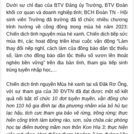
Dưới sự chỉ đạo của BTV Đảng ủy Trường, BTV Đoàn
khối cơ quan và doanh nghiệp tỉnh; BCH Đoàn TN - Hội
sinh viên Trường đã trường đã tổ chức nhiều chương
trình hướng về cộng đồng trong mùa hè năm 2023:
Chiến dịch tình nguyện mùa hè xanh, Chiến dịch tiếp sức
mùa thi, các hoạt động triền khai cuộc vận động “Làm
thay đổi nếp nghĩ, cách làm của đồng bào dân tộc thiểu
số, làm cho đồng bào dân tộc thiểu số vươn lên thoát
nghèo bền vững” trên địa bàn tỉnh, tham gia tiếp sinh
trúng tuyển nhập học,…
Chiến dịch tình nguyện Mùa hè xanh
tại
xã Đăk Rơ Ông
,
với sự tham gia của 30
ĐVTN đã đạt được một số kết
quả nổi bật:
t
ổ chức 10 đợt tuyên truyền, vận động cho
hơn 110 hộ gia đình tại địa phương nhằm xóa bỏ hủ tục
lạc hậu, tích cực tham gia bảo vệ rừng, trồng rừng;
thực
hiện công trình làm tường rào, sơn, sửa chữa các phòng
học tại điểm trường mầm non thôn Kon Hia 3
;
thực hiện