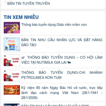
BẢN TIN TUYÊN TRUYỀN
TIN XEM NHIỀU
Thông báo tuyển dụng Giáo viên mầm non
BẢN TIN NHU CẦU NHÂN LỰC VÀ ĐẶT HÀNG
ĐÀO TẠO
🌿 THÔNG BÁO TUYỂN DỤNG – CƠ HỘI LÀM
VIỆC TẠI NUTIMILK GIA LAI 🐄
THÔNG BÁO TUYỂN DỤNG-CHI NHÁNH
PETROLIMEX KON TUM
Kỷ niệm 85 năm Ngày Bác Hồ về nước, trực tiếp
lãnh đạo cách mạng Việt Nam (28/1/1941 -
28/1/2026)
BẢN TIN NHU CẦU NHÂN LỰC SỐ 1/2026