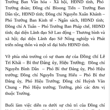
Trưởng Ban Văn hóa - Xã hội, HĐND tỉnh
,
Phó
Trưởng đoàn
;
Đồng chí
Bloong Tiến
–
Trưởng Ban
Dân tộc, HĐND tỉnh
;
Đồng chí Nguyễn Xuân Khánh
–
Phó Trưởng Ban Kinh tế - Ngân sách,
HĐND tỉnh
;
Đồng chí A Tuân
–
Phó Trưởng Ban Pháp chế, HĐND
tỉnh
; đại diện Lãnh đạo Sở Lao động – Thương bình và
xã hội; đ
ại diện Lãnh đạo Sở Nông nghiệp và Phát
triển nông thôn
và một số đại biểu HĐND tỉnh.
Đồng chí Lê
Về phía nhà trường có sự tham dự của
Trí Khải – Bí thư Đảng ủy, Hiệu Trưởng
; Đồng chí
–
Nguyễn Bình Dân
Phó Bí thư Đảng ủy, Phó Hiệu
–
trưởng; Đồng chí Nguyễn Trung Hiếu
Phó Bí thư
Đảng ủy, Phó Hiệu Trưởng; Đồng chí Huỳnh Văn
Chung - Phó Hiệu trưởng; Trưởng, p
hó các đơn vị
thuộc
Trường
.
Buổi làm việc diễn ra dưới sự chủ trì của
Đồng chí