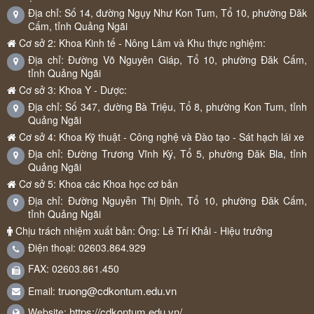
Địa chỉ: Số 14, đường Ngụy Như Kon Tum, Tổ 10, phường Đăk
Cấm, tỉnh Quảng Ngãi
Cơ sở 2: Khoa Kinh tế - Nông Lâm và Khu thực nghiệm:
Địa chỉ: Đường Võ Nguyên Giáp, Tổ 10, phường Đăk Cấm,
tỉnh Quảng Ngãi
Cơ sở 3: Khoa Y - Dược:
Địa chỉ: Số 347, đường Bà Triệu, Tổ 8, phường Kon Tum, tỉnh
Quảng Ngãi
Cơ sở 4: Khoa Kỹ thuật - Công nghệ và Đào tạo - Sát hạch lái xe
Địa chỉ: Đường Trương Vĩnh Ký, Tổ 5, phường Đăk Bla, tỉnh
Quảng Ngãi
Cơ sở 5: Khoa các Khoa học cơ bản
Địa chỉ: Đường Nguyễn Thị Định, Tổ 10, phường Đăk Cấm,
tỉnh Quảng Ngãi
Chịu trách nhiệm xuất bản: Ông: Lê Trí Khải - Hiệu trưởng
Điện thoại: 02603.864.929
FAX: 02603.861.450
truong@cdkontum.edu.vn
Email:
https://cdkontum.edu.vn/
Website: