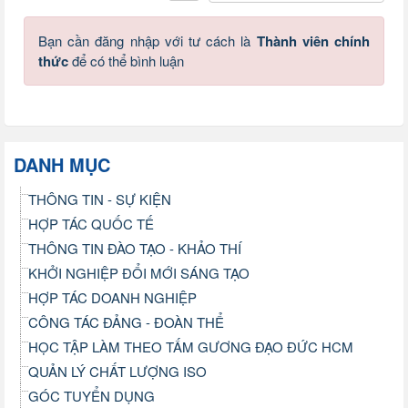
Bạn cần đăng nhập với tư cách là
Thành viên chính
thức
để có thể bình luận
DANH MỤC
THÔNG TIN - SỰ KIỆN
HỢP TÁC QUỐC TẾ
THÔNG TIN ĐÀO TẠO - KHẢO THÍ
KHỞI NGHIỆP ĐỔI MỚI SÁNG TẠO
HỢP TÁC DOANH NGHIỆP
CÔNG TÁC ĐẢNG - ĐOÀN THỂ
HỌC TẬP LÀM THEO TẤM GƯƠNG ĐẠO ĐỨC HCM
QUẢN LÝ CHẤT LƯỢNG ISO
GÓC TUYỂN DỤNG