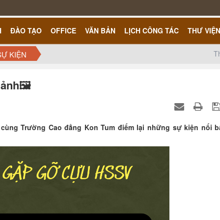
H
ĐÀO TẠO
OFFICE
VĂN BẢN
LỊCH CÔNG TÁC
THƯ VIỆ
T
SỰ KIỆN
 ảnh🖼️
cùng Trường Cao đẳng Kon Tum điểm lại những sự kiện nổi b