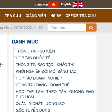
N
TRA CỨU
GIẢNG VIÊN
HS-SV
OFFICE TRA CỨU
hứ Năm, 06/08/2026, 14:50
DANH MỤC
THÔNG TIN - SỰ KIỆN
HỢP TÁC QUỐC TẾ
THÔNG TIN ĐÀO TẠO - KHẢO THÍ
ật
KHỞI NGHIỆP ĐỔI MỚI SÁNG TẠO
HỢP TÁC DOANH NGHIỆP
CÔNG TÁC ĐẢNG - ĐOÀN THỂ
HỌC TẬP LÀM THEO TẤM GƯƠNG ĐẠO
ĐỨC HCM
QUẢN LÝ CHẤT LƯỢNG ISO
GÓC TUYỂN DỤNG