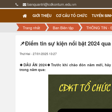
banquantri@cdkontum.edu.vn
GIỚI THIỆU
CƠ CẤU TỔ CHỨC
TUYỂN SIN
Trang nhất
Ban Biên tập
THÔNG TIN - 
📌Điểm tin sự kiện nổi bật 2024 qua
Thứ Hai - 27/01/2025 13:27
🍀DẤU ẤN 2024🍀Trước khi chào đón năm mới, hãy 
trong năm qua: