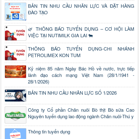
BẢN TIN NHU CẦU NHÂN LỰC VÀ ĐẶT HÀNG
ĐÀO TẠO
🌿 THÔNG BÁO TUYỂN DỤNG – CƠ HỘI LÀM
VIỆC TẠI NUTIMILK GIA LAI 🐄
THÔNG BÁO TUYỂN DỤNG-CHI NHÁNH
PETROLIMEX KON TUM
Kỷ niệm 85 năm Ngày Bác Hồ về nước, trực tiếp
lãnh đạo cách mạng Việt Nam (28/1/1941 -
28/1/2026)
BẢN TIN NHU CẦU NHÂN LỰC SỐ 1/2026
Công ty Cổ phần Chăn nuôi Bò thịt Bò sữa Cao
Nguyên tuyển dụng lao động ngành Chăn nuôi-Thú y
Thông tin tuyển dụng