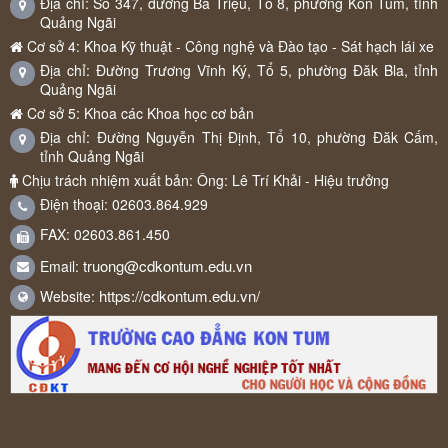
Địa chỉ: Số 347, đường Bà Triệu, Tổ 8, phường Kon Tum, tỉnh
Quảng Ngãi
Cơ sở 4: Khoa Kỹ thuật - Công nghệ và Đào tạo - Sát hạch lái xe
Địa chỉ: Đường Trương Vĩnh Ký, Tổ 5, phường Đăk Bla, tỉnh
Quảng Ngãi
Cơ sở 5: Khoa các Khoa học cơ bản
Địa chỉ: Đường Nguyễn Thị Định, Tổ 10, phường Đăk Cấm,
tỉnh Quảng Ngãi
Chịu trách nhiệm xuất bản: Ông: Lê Trí Khải - Hiệu trưởng
Điện thoại: 02603.864.929
FAX: 02603.861.450
truong@cdkontum.edu.vn
Email:
https://cdkontum.edu.vn/
Website: