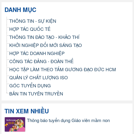
DANH MỤC
THÔNG TIN - SỰ KIỆN
HỢP TÁC QUỐC TẾ
THÔNG TIN ĐÀO TẠO - KHẢO THÍ
KHỞI NGHIỆP ĐỔI MỚI SÁNG TẠO
HỢP TÁC DOANH NGHIỆP
CÔNG TÁC ĐẢNG - ĐOÀN THỂ
HỌC TẬP LÀM THEO TẤM GƯƠNG ĐẠO ĐỨC HCM
QUẢN LÝ CHẤT LƯỢNG ISO
GÓC TUYỂN DỤNG
BẢN TIN TUYÊN TRUYỀN
TIN XEM NHIỀU
Thông báo tuyển dụng Giáo viên mầm non