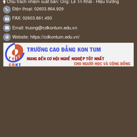
Chịu trách nhiệm xuất bản: Ông: Lê Trí Khải - Hiệu trưởng
Điện thoại: 02603.864.929
FAX: 02603.861.450
truong@cdkontum.edu.vn
Email:
https://cdkontum.edu.vn/
Website: