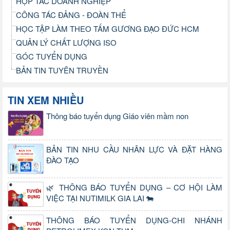
HỢP TÁC DOANH NGHIỆP
CÔNG TÁC ĐẢNG - ĐOÀN THỂ
HỌC TẬP LÀM THEO TẤM GƯƠNG ĐẠO ĐỨC HCM
QUẢN LÝ CHẤT LƯỢNG ISO
GÓC TUYỂN DỤNG
BẢN TIN TUYÊN TRUYỀN
TIN XEM NHIỀU
Thông báo tuyển dụng Giáo viên mầm non
BẢN TIN NHU CẦU NHÂN LỰC VÀ ĐẶT HÀNG
ĐÀO TẠO
🌿 THÔNG BÁO TUYỂN DỤNG – CƠ HỘI LÀM
VIỆC TẠI NUTIMILK GIA LAI 🐄
THÔNG BÁO TUYỂN DỤNG-CHI NHÁNH