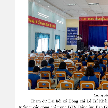
Quang cản
Tham dự Đại hội có
Đồng chí Lê Trí Khả
trường; các đồng chí trong BTV
Đảng ủy
; Ban G