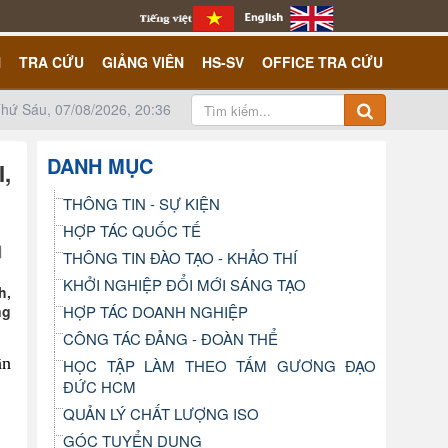
N
TRA CỨU
GIẢNG VIÊN
HS-SV
OFFICE TRA CỨU
hứ Sáu, 07/08/2026, 20:36
DANH MỤC
,
THÔNG TIN - SỰ KIỆN
HỢP TÁC QUỐC TẾ
THÔNG TIN ĐÀO TẠO - KHẢO THÍ
KHỞI NGHIỆP ĐỔI MỚI SÁNG TẠO
h,
ng
HỢP TÁC DOANH NGHIỆP
CÔNG TÁC ĐẢNG - ĐOÀN THỂ
ần
HỌC TẬP LÀM THEO TẤM GƯƠNG ĐẠO
ĐỨC HCM
QUẢN LÝ CHẤT LƯỢNG ISO
GÓC TUYỂN DỤNG