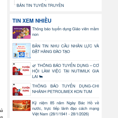
BẢN TIN TUYÊN TRUYỀN
TIN XEM NHIỀU
Thông báo tuyển dụng Giáo viên mầm
non
BẢN TIN NHU CẦU NHÂN LỰC VÀ
ĐẶT HÀNG ĐÀO TẠO
🌿 THÔNG BÁO TUYỂN DỤNG – CƠ
HỘI LÀM VIỆC TẠI NUTIMILK GIA
LAI 🐄
THÔNG BÁO TUYỂN DỤNG-CHI
NHÁNH PETROLIMEX KON TUM
Kỷ niệm 85 năm Ngày Bác Hồ về
nước, trực tiếp lãnh đạo cách mạng
hà
Việt Nam (28/1/1941 - 28/1/2026)
àn