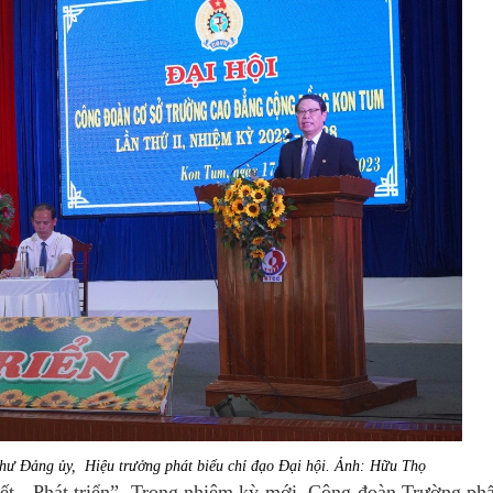
ư Đảng ủy, Hiệu trưởng phát biểu chỉ đạo Đại hội. Ảnh: Hữu Thọ
t - Phát triển”
. Trong nhiệm kỳ mới, Công đoàn Trường ph