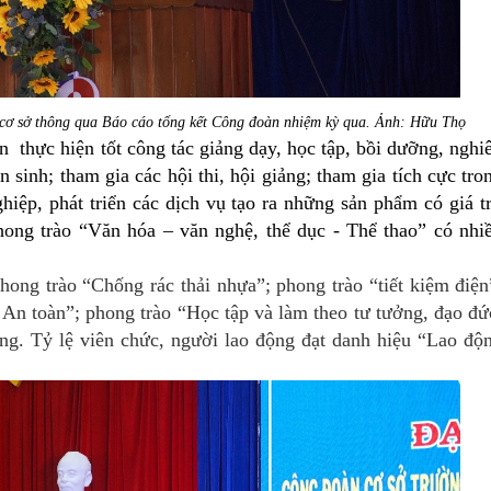
ơ sở thông qua Báo cáo tổng kết Công đoàn nhiệm kỳ qua. Ảnh: Hữu Thọ
ực hiện tốt công tác giảng dạy, học tập, bồi dưỡng, nghi
n sinh; tham gia các hội thi, hội giảng;
tham gia tích cực tro
iệp, phát triển các dịch vụ tạo ra những sản phẩm có giá tr
hong trào “Văn hóa – văn nghệ, thể dục - Thể thao” có nhi
ong trào
“Chống rác thải nhựa”; phong trào “tiết kiệm điện
An toàn”; phong trào “Học tập và làm theo tư tưởng, đạo đứ
ng.
Tỷ lệ viên chức, người lao động đạt danh hiệu “Lao độ