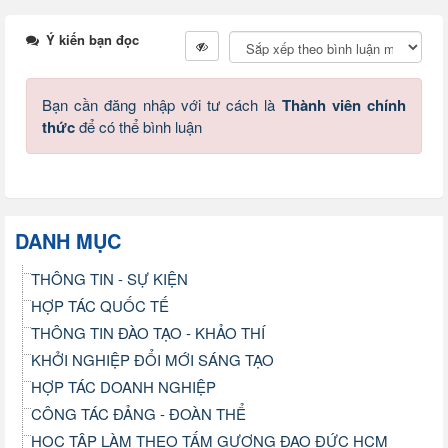
Ý kiến bạn đọc
Bạn cần đăng nhập với tư cách là
Thành viên chính
thức
để có thể bình luận
DANH MỤC
THÔNG TIN - SỰ KIỆN
HỢP TÁC QUỐC TẾ
THÔNG TIN ĐÀO TẠO - KHẢO THÍ
KHỞI NGHIỆP ĐỔI MỚI SÁNG TẠO
HỢP TÁC DOANH NGHIỆP
CÔNG TÁC ĐẢNG - ĐOÀN THỂ
HỌC TẬP LÀM THEO TẤM GƯƠNG ĐẠO ĐỨC HCM