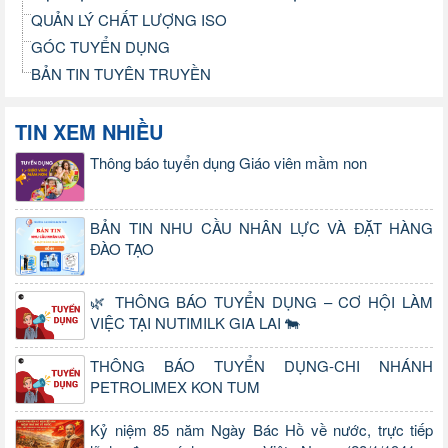
QUẢN LÝ CHẤT LƯỢNG ISO
GÓC TUYỂN DỤNG
BẢN TIN TUYÊN TRUYỀN
TIN XEM NHIỀU
Thông báo tuyển dụng Giáo viên mầm non
BẢN TIN NHU CẦU NHÂN LỰC VÀ ĐẶT HÀNG
ĐÀO TẠO
🌿 THÔNG BÁO TUYỂN DỤNG – CƠ HỘI LÀM
VIỆC TẠI NUTIMILK GIA LAI 🐄
THÔNG BÁO TUYỂN DỤNG-CHI NHÁNH
PETROLIMEX KON TUM
Kỷ niệm 85 năm Ngày Bác Hồ về nước, trực tiếp