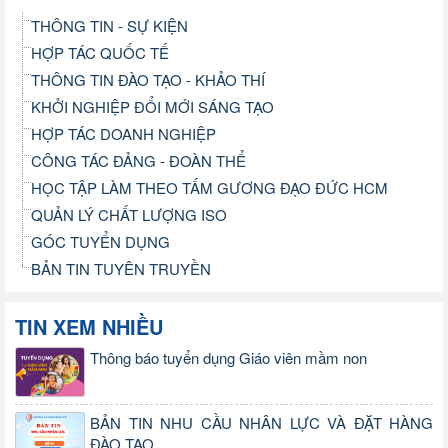
THÔNG TIN - SỰ KIỆN
HỢP TÁC QUỐC TẾ
THÔNG TIN ĐÀO TẠO - KHẢO THÍ
KHỞI NGHIỆP ĐỔI MỚI SÁNG TẠO
HỢP TÁC DOANH NGHIỆP
CÔNG TÁC ĐẢNG - ĐOÀN THỂ
HỌC TẬP LÀM THEO TẤM GƯƠNG ĐẠO ĐỨC HCM
QUẢN LÝ CHẤT LƯỢNG ISO
GÓC TUYỂN DỤNG
BẢN TIN TUYÊN TRUYỀN
TIN XEM NHIỀU
Thông báo tuyển dụng Giáo viên mầm non
BẢN TIN NHU CẦU NHÂN LỰC VÀ ĐẶT HÀNG
ĐÀO TẠO