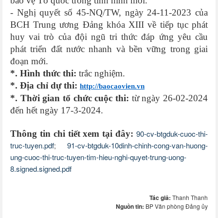
bảo vệ Tổ quốc trong tình hình mới.
- Nghị quyết số 45-NQ/TW, ngày 24-11-2023 của
BCH Trung ương Đảng khóa XIII về tiếp tục phát
huy vai trò của đội ngũ tri thức đáp ứng yêu cầu
phát triển đất nước nhanh và bền vững trong giai
đoạn mới.
*. Hình thức thi:
trắc nghiệm.
*. Địa chỉ dự thi:
http://baocaovien.vn
*. Thời gian tổ chức cuộc thi:
từ ngày 26-02-2024
đến hết ngày 17-3-2024.
Thông tin chi tiết xem tại đây:
90-cv-btgduk-cuoc-thi-
truc-tuyen.pdf
91-cv-btgduk-10dinh-chinh-cong-van-huong-
;
ung-cuoc-thi-truc-tuyen-tim-hieu-nghi-quyet-trung-uong-
8.signed.signed.pdf
Tác giả:
Thanh Thanh
Nguồn tin:
BP Văn phòng Đảng ủy