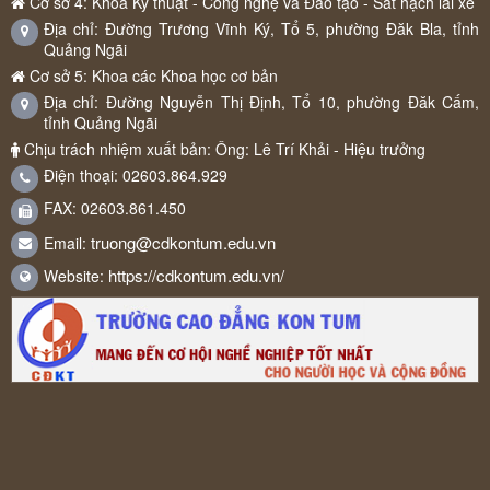
Cơ sở 4: Khoa Kỹ thuật - Công nghệ và Đào tạo - Sát hạch lái xe
Địa chỉ: Đường Trương Vĩnh Ký, Tổ 5, phường Đăk Bla, tỉnh
Quảng Ngãi
Cơ sở 5: Khoa các Khoa học cơ bản
Địa chỉ: Đường Nguyễn Thị Định, Tổ 10, phường Đăk Cấm,
tỉnh Quảng Ngãi
Chịu trách nhiệm xuất bản: Ông: Lê Trí Khải - Hiệu trưởng
Điện thoại: 02603.864.929
FAX: 02603.861.450
truong@cdkontum.edu.vn
Email:
https://cdkontum.edu.vn/
Website: