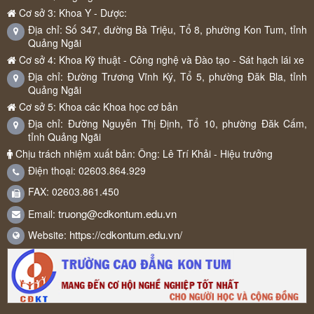
Cơ sở 3: Khoa Y - Dược:
Địa chỉ: Số 347, đường Bà Triệu, Tổ 8, phường Kon Tum, tỉnh
Quảng Ngãi
Cơ sở 4: Khoa Kỹ thuật - Công nghệ và Đào tạo - Sát hạch lái xe
Địa chỉ: Đường Trương Vĩnh Ký, Tổ 5, phường Đăk Bla, tỉnh
Quảng Ngãi
Cơ sở 5: Khoa các Khoa học cơ bản
Địa chỉ: Đường Nguyễn Thị Định, Tổ 10, phường Đăk Cấm,
tỉnh Quảng Ngãi
Chịu trách nhiệm xuất bản: Ông: Lê Trí Khải - Hiệu trưởng
Điện thoại: 02603.864.929
FAX: 02603.861.450
truong@cdkontum.edu.vn
Email:
https://cdkontum.edu.vn/
Website: