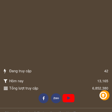
Đang truy cập
42
Hôm nay
13,165
Tổng lượt truy cập
6,852,380