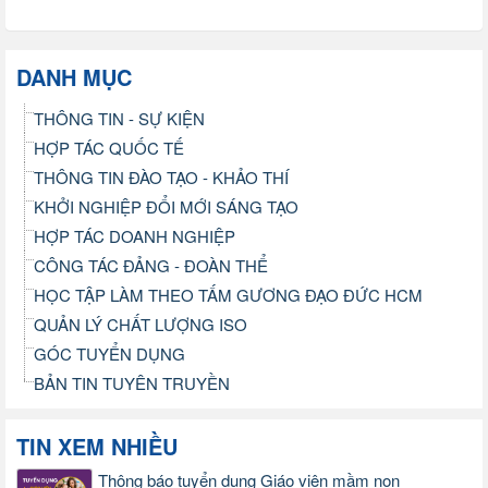
DANH MỤC
THÔNG TIN - SỰ KIỆN
HỢP TÁC QUỐC TẾ
THÔNG TIN ĐÀO TẠO - KHẢO THÍ
KHỞI NGHIỆP ĐỔI MỚI SÁNG TẠO
HỢP TÁC DOANH NGHIỆP
CÔNG TÁC ĐẢNG - ĐOÀN THỂ
HỌC TẬP LÀM THEO TẤM GƯƠNG ĐẠO ĐỨC HCM
QUẢN LÝ CHẤT LƯỢNG ISO
GÓC TUYỂN DỤNG
BẢN TIN TUYÊN TRUYỀN
TIN XEM NHIỀU
Thông báo tuyển dụng Giáo viên mầm non