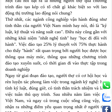
Một câu hỏi đặt ra là những người thợ qua chương
trình đào tạo kép có tố chất gì khác biệt so với lao
động thị trường lao động nói chung?
Thứ nhất, các ngành công nghiệp vận hành đúng như
tinh thần của người Việt Nam mình hay nói, đó là "kỷ
luật, kỹ thuật và năng suất cao". Điều này cũng gần với
những khái niệm "nhất nghệ tinh" hay "học đi đôi với
hành". Việc đào tạo 25% lý thuyết với 75% thực hành
cho thấy "hành" rất quan trọng bởi người học được học
thông qua máy móc, thông qua những chương trình
đào tạo xuyên suốt, có thời gian đi vào thực tập trong
doanh nghiệp
Ngay từ giai đoạn đào tạo, người thợ có cơ hội học và
rèn luyện tác phong làm việc trong ngành kỹ nghệ: học
tính kỷ luật, đúng giờ, có tinh thần trách nhiệm và làm
việc tuân thủ quy trình. Sau nhiều năm làm việc tại
Việt Nam, và ngay cả trong cuộc sống cũng vậy, tôi
nhận ra những điểm yếu quan trọng nhất ở người thợ