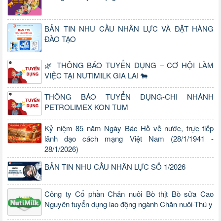
BẢN TIN NHU CẦU NHÂN LỰC VÀ ĐẶT HÀNG
ĐÀO TẠO
🌿 THÔNG BÁO TUYỂN DỤNG – CƠ HỘI LÀM
VIỆC TẠI NUTIMILK GIA LAI 🐄
THÔNG BÁO TUYỂN DỤNG-CHI NHÁNH
PETROLIMEX KON TUM
Kỷ niệm 85 năm Ngày Bác Hồ về nước, trực tiếp
lãnh đạo cách mạng Việt Nam (28/1/1941 -
28/1/2026)
BẢN TIN NHU CẦU NHÂN LỰC SỐ 1/2026
Công ty Cổ phần Chăn nuôi Bò thịt Bò sữa Cao
Nguyên tuyển dụng lao động ngành Chăn nuôi-Thú y