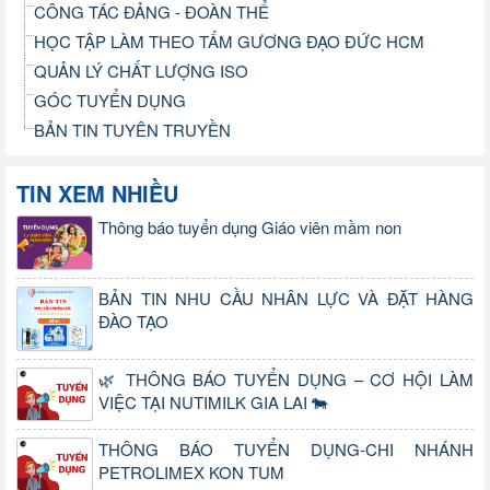
CÔNG TÁC ĐẢNG - ĐOÀN THỂ
HỌC TẬP LÀM THEO TẤM GƯƠNG ĐẠO ĐỨC HCM
QUẢN LÝ CHẤT LƯỢNG ISO
GÓC TUYỂN DỤNG
BẢN TIN TUYÊN TRUYỀN
TIN XEM NHIỀU
Thông báo tuyển dụng Giáo viên mầm non
BẢN TIN NHU CẦU NHÂN LỰC VÀ ĐẶT HÀNG
ĐÀO TẠO
🌿 THÔNG BÁO TUYỂN DỤNG – CƠ HỘI LÀM
VIỆC TẠI NUTIMILK GIA LAI 🐄
THÔNG BÁO TUYỂN DỤNG-CHI NHÁNH
PETROLIMEX KON TUM