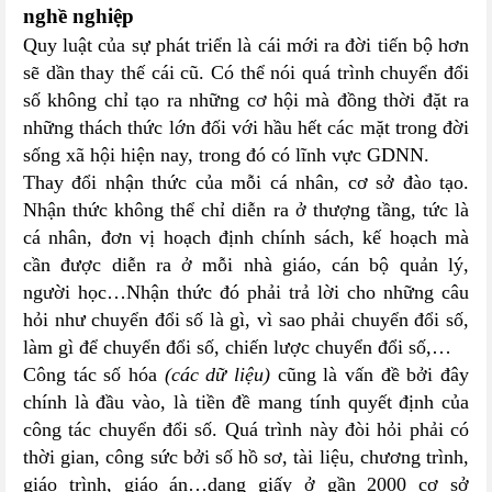
nghề nghiệp
Quy luật của sự phát triển là cái mới ra đời tiến bộ hơn
sẽ dần thay thế cái cũ. Có thể nói quá trình chuyển đổi
số không chỉ tạo ra những cơ hội mà đồng thời đặt ra
những thách thức lớn đối với hầu hết các mặt trong đời
sống xã hội hiện nay, trong đó có lĩnh vực GDNN.
Thay đổi nhận thức của mỗi cá nhân, cơ sở đào tạo.
Nhận thức không thể chỉ diễn ra ở thượng tầng, tức là
cá nhân, đơn vị hoạch định chính sách, kế hoạch mà
cần được diễn ra ở mỗi nhà giáo, cán bộ quản lý,
người học…Nhận thức đó phải trả lời cho những câu
hỏi như chuyển đổi số là gì, vì sao phải chuyển đổi số,
làm gì để chuyển đổi số, chiến lược chuyển đổi số,…
Công tác số hóa
(các dữ liệu)
cũng là vấn đề bởi đây
chính là đầu vào, là tiền đề mang tính quyết định của
công tác chuyển đổi số. Quá trình này đòi hỏi phải có
thời gian, công sức bởi số hồ sơ, tài liệu, chương trình,
giáo trình, giáo án…dạng giấy ở gần 2000 cơ sở