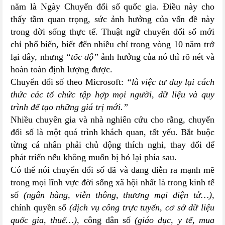
năm là Ngày Chuyển đổi số quốc gia
. Điều này cho
thấy tầm quan trọng, sức ảnh hưởng của vấn đề này
trong đời sống thực tế. Thuật ngữ chuyển đổi số mới
chỉ phổ biến, biết đến nhiều chỉ trong vòng 10 năm trở
lại đây, nhưng
“tốc độ”
ảnh hưởng của nó thì rõ nét và
hoàn toàn định lượng được.
Chuyển đổi số theo Microsoft:
“là việc tư duy lại cách
thức các tổ chức tập hợp mọi người, dữ liệu và quy
trình để tạo những giá trị mới.”
Nhiều chuyên gia và nhà nghiên cứu cho rằng, chuyển
đổi số là một quá trình khách quan, tất yếu. Bắt buộc
từng cá nhân phải chủ động thích nghi, thay đổi để
phát triển nếu không muốn bị bỏ lại phía sau.
Có thể nói chuyển đổi số đã và đang diễn ra mạnh mẽ
trong mọi lĩnh vực đời sống xã hội nhất là trong kinh tế
số
(ngân hàng, viễn thông, thương mại điện tử…)
,
chính quyền số
(dịch vụ công trực tuyến, cơ sở dữ liệu
quốc gia, thuế…)
, công dân số
(giáo dục, y tế, mua