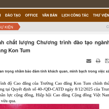
H
ĐÀO TẠO
OFFICE
VĂN BẢN
LỊCH CÔNG TÁC
THƯ VIỆ
C
SỰ KIỆN
nh chất lượng Chương trình đào tạo ngành
ẳng Kon Tum
uan trọng nhằm bảo đảm tính khách quan, minh bạch trong việc x
trình độ Cao đẳng của Trường Cao đẳng Kon Tum chính th
ượng tại Quyết định số 40-/QĐ-CATD ngày 8/12/2025 của Tru
 nhân lực cộng đồng, Hiệp hội Cao đẳng Cộng đồng Việt Na
 vừa qua.