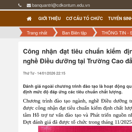
banquantri@cdkontum.edu.vn
GIỚI THIỆU
CƠ CẤU TỔ CHỨC
TUYỂN SIN
Trang nhất
Ban Biên tập
THÔNG TIN - 
Công nhận đạt tiêu chuẩn kiểm đị
nghề Điều dưỡng tại Trường Cao đ
Thứ Tư - 14/01/2026 22:15
Đánh giá ngoài chương trình đào tạo là hoạt động q
định mức độ đáp ứng các tiêu chuẩn chất lượng.
Chương trình đào tạo ngành, nghề Điều dưỡng 
được công nhận đạt tiêu chuẩn kiểm định chất l
tâm Hỗ trợ tư vấn đào tạo và Phát triển nguồn
Đợt đánh giá đã được tổ chức trong tháng 11/2025