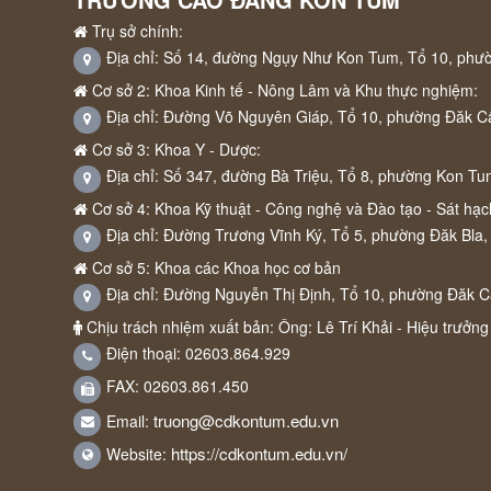
Trụ sở chính:
Địa chỉ: Số 14, đường Ngụy Như Kon Tum, Tổ 10, phư
Cơ sở 2: Khoa Kinh tế - Nông Lâm và Khu thực nghiệm:
Địa chỉ: Đường Võ Nguyên Giáp, Tổ 10, phường Đăk C
Cơ sở 3: Khoa Y - Dược:
Địa chỉ: Số 347, đường Bà Triệu, Tổ 8, phường Kon Tu
Cơ sở 4: Khoa Kỹ thuật - Công nghệ và Đào tạo - Sát hạch
Địa chỉ: Đường Trương Vĩnh Ký, Tổ 5, phường Đăk Bla,
Cơ sở 5: Khoa các Khoa học cơ bản
Địa chỉ: Đường Nguyễn Thị Định, Tổ 10, phường Đăk 
Chịu trách nhiệm xuất bản: Ông: Lê Trí Khải - Hiệu trưởng
Điện thoại: 02603.864.929
FAX: 02603.861.450
truong@cdkontum.edu.vn
Email:
https://cdkontum.edu.vn/
Website: