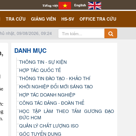
N
TRA CỨU
GIẢNG VIÊN
HS-SV
OFFICE TRA CỨU
hủ nhật, 09/08/2026, 09:24
DANH MỤC
,
THÔNG TIN - SỰ KIỆN
HỢP TÁC QUỐC TẾ
THÔNG TIN ĐÀO TẠO - KHẢO THÍ
KHỞI NGHIỆP ĐỔI MỚI SÁNG TẠO
ác
HỢP TÁC DOANH NGHIỆP
CÔNG TÁC ĐẢNG - ĐOÀN THỂ
ức
HỌC TẬP LÀM THEO TẤM GƯƠNG ĐẠO
ng
ĐỨC HCM
m.
QUẢN LÝ CHẤT LƯỢNG ISO
GÓC TUYỂN DỤNG