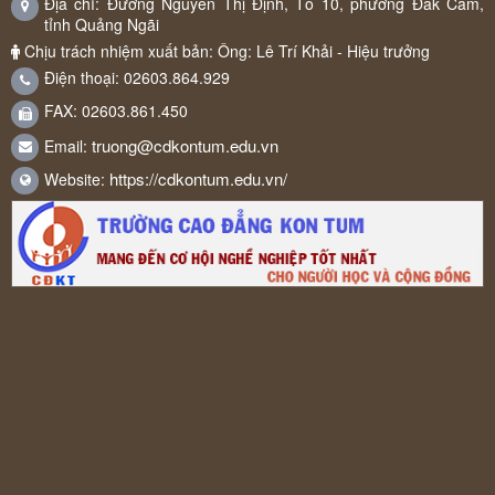
Địa chỉ: Đường Nguyễn Thị Định, Tổ 10, phường Đăk Cấm,
tỉnh Quảng Ngãi
Chịu trách nhiệm xuất bản: Ông: Lê Trí Khải - Hiệu trưởng
Điện thoại: 02603.864.929
FAX: 02603.861.450
truong@cdkontum.edu.vn
Email:
https://cdkontum.edu.vn/
Website: