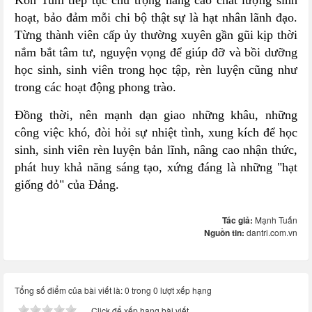
Kon Tum tiếp tục chú trọng nâng cao chất lượng sinh
hoạt, bảo đảm mỗi chi bộ thật sự là hạt nhân lãnh đạo.
Từng thành viên cấp ủy thường xuyên gần gũi kịp thời
nắm bắt tâm tư, nguyện vọng để giúp đỡ và bồi dưỡng
học sinh, sinh viên trong học tập, rèn luyện cũng như
trong các hoạt động phong trào.
Đồng thời, nên mạnh dạn giao những khâu, những
công việc khó, đòi hỏi sự nhiệt tình, xung kích để học
sinh, sinh viên rèn luyện bản lĩnh, nâng cao nhận thức,
phát huy khả năng sáng tạo, xứng đáng là những "hạt
giống đỏ" của Ðảng.
Tác giả:
Mạnh Tuấn
Nguồn tin:
dantri.com.vn
Tổng số điểm của bài viết là: 0 trong 0 lượt xếp hạng
Click để xếp hạng bài viết