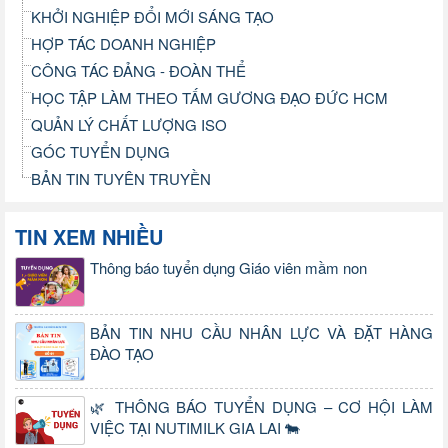
KHỞI NGHIỆP ĐỔI MỚI SÁNG TẠO
HỢP TÁC DOANH NGHIỆP
CÔNG TÁC ĐẢNG - ĐOÀN THỂ
HỌC TẬP LÀM THEO TẤM GƯƠNG ĐẠO ĐỨC HCM
QUẢN LÝ CHẤT LƯỢNG ISO
GÓC TUYỂN DỤNG
BẢN TIN TUYÊN TRUYỀN
TIN XEM NHIỀU
Thông báo tuyển dụng Giáo viên mầm non
BẢN TIN NHU CẦU NHÂN LỰC VÀ ĐẶT HÀNG
ĐÀO TẠO
🌿 THÔNG BÁO TUYỂN DỤNG – CƠ HỘI LÀM
VIỆC TẠI NUTIMILK GIA LAI 🐄