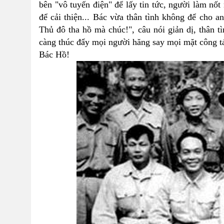
bên "vô tuyến điện" để lấy tin tức, người làm nốt
để cải thiện... Bác vừa thân tình không để cho a
Thủ đô tha hồ mà chúc!", câu nói giản dị, thân 
càng thúc đẩy mọi người hăng say mọi mặt công t
Bác Hồ!