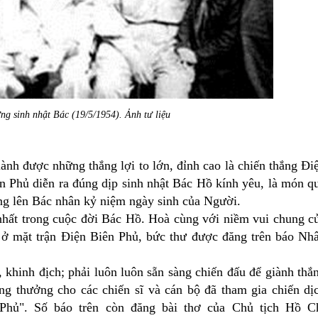
ng sinh nhật Bác (19/5/1954). Ảnh tư liệu
ành được những thắng lợi to lớn, đỉnh cao là chiến thắng Đi
n Phủ diễn ra đúng dịp sinh nhật Bác Hồ kính yêu, là món q
âng lên Bác nhân kỷ niệm ngày sinh của Người.
 nhất trong cuộc đời Bác Hồ. Hoà cùng với niềm vui chung c
sĩ ở mặt trận Điện Biên Phủ, bức thư được đăng trên báo Nh
khinh địch; phải luôn luôn sẵn sàng chiến đấu để giành thắ
ng thưởng cho các chiến sĩ và cán bộ đã tham gia chiến dị
Phủ". Số báo trên còn đăng bài thơ của Chủ tịch Hồ C