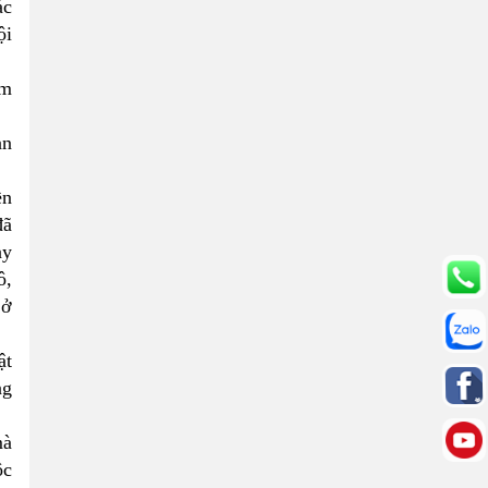
ác
ội
ăm
àn
ền
đã
ày
ô,
 ở
ật
ng
mà
ộc