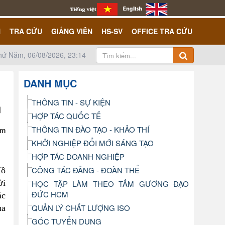
N
TRA CỨU
GIẢNG VIÊN
HS-SV
OFFICE TRA CỨU
hứ Năm, 06/08/2026, 23:14
DANH MỤC
THÔNG TIN - SỰ KIỆN
HỢP TÁC QUỐC TẾ
THÔNG TIN ĐÀO TẠO - KHẢO THÍ
um
KHỞI NGHIỆP ĐỔI MỚI SÁNG TẠO
HỢP TÁC DOANH NGHIỆP
CÔNG TÁC ĐẢNG - ĐOÀN THỂ
Hồ
ời
HỌC TẬP LÀM THEO TẤM GƯƠNG ĐẠO
ĐỨC HCM
ác
QUẢN LÝ CHẤT LƯỢNG ISO
ủa
GÓC TUYỂN DỤNG