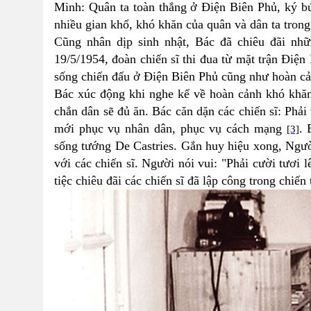
Minh: Quân ta toàn thắng ở Điện Biên Phủ, ký bú
nhiều gian khổ, khó khăn của quân và dân ta trong
Cũng nhân dịp sinh nhật, Bác đã chiêu đãi nhữ
19/5/1954, đoàn chiến sĩ thi đua từ mặt trận Điệ
sống chiến đấu ở Điện Biên Phủ cũng như hoàn cả
Bác xúc động khi nghe kể về hoàn cảnh khó khăn 
chắn dân sẽ đủ ăn. Bác căn dặn các chiến sĩ: Phải
mới phục vụ nhân dân, phục vụ cách mạng
. 
[3]
sống tướng De Castries. Gắn huy hiệu xong, Ng
với các chiến sĩ. Người nói vui: "Phải cười tươi 
tiệc chiêu đãi các chiến sĩ đã lập công trong chi