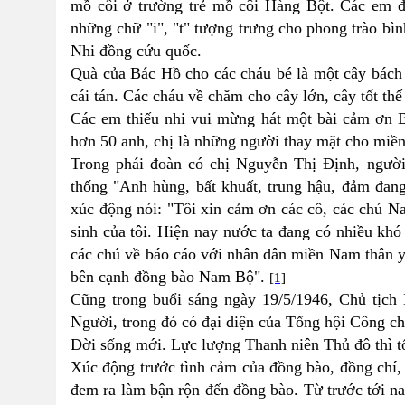
mồ côi ở trường trẻ mồ côi Hàng Bột. Các em đ
những chữ "i", "t" tượng trưng cho phong trào bìn
Nhi đồng cứu quốc.
Quà của Bác Hồ cho các cháu bé là một cây bách 
cái tán. Các cháu về chăm cho cây lớn, cây tốt thế
Các em thiếu nhi vui mừng hát một bài cảm ơn B
hơn 50 anh, chị là những người thay mặt cho miề
Trong phái đoàn có chị Nguyễn Thị Định, người
thống "Anh hùng, bất khuất, trung hậu, đảm đang
xúc động nói: "Tôi xin cảm ơn các cô, các chú N
sinh của tôi. Hiện nay nước ta đang có nhiều khó
các chú về báo cáo với nhân dân miền Nam thân y
bên cạnh đồng bào Nam Bộ".
[1]
Cũng trong buổi sáng ngày 19/5/1946, Chủ tịch
Người, trong đó có đại diện của Tổng hội Công c
Đời sống mới. Lực lượng Thanh niên Thủ đô thì t
Xúc động trước tình cảm của đồng bào, đồng chí, 
đem ra làm bận rộn đến đồng bào. Từ trước tới nay