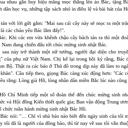
ua nhau gắn huy hiệu măng mọc thẳng lên áo Bác, tặng B
h dân học vụ, những tập sách nhỏ in điều lệ và bài hát của H
tán với lời gửi gắm: "Mai sau cái cây này sẽ mọc ra một tr
 là các cháu yêu Bác lắm đấy!".
ác. Khi các em vừa khênh chậu cây bách tán ra thì một đo
n Nam đang chiến đấu tới chúc mừng sinh nhật Bác.
 sau này trở thành một nữ tướng, người đại diện cho truy
" của phụ nữ Việt Nam. Chị kể lại trong hồi ký rằng, Bác 
am Bộ. Thật ra các báo ở Thủ đô trong dịp này đã làm to ng
 khăn". Câu tiếp theo, giọng Bác càng xúc động hơn: "Các c
êu rằng: Lòng già Hồ, lòng nhân dân miền Bắc lúc nào cũng
 Hồ Chí Minh tiếp một số đoàn thể đến chúc mừng sinh nh
hức và Hội đồng Kiến thiết quốc gia; Ban vận động Trung ươ
ổ chức tuần hành mừng sinh nhật Bác Hồ.
Bác nói: "… Chỉ vì nhà báo nào biết đến ngày sinh của tôi 
 tôi đã là người của đồng bào, thì từ nay về sau tôi vẫn thu