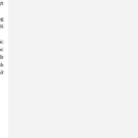
ợt
ng
ời
ắc
ọc
ắt
nh
mở