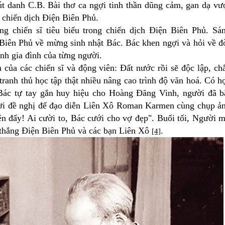
t danh C.B. Bài thơ ca ngợi tinh thần dũng cảm, gan dạ vư
 chiến dịch Điện Biên Phủ.
ng chiến sĩ tiêu biểu trong chiến dịch Điện Biên Phủ. Sá
n Biên Phủ về mừng sinh nhật Bác. Bác khen ngợi và hỏi về đ
nh gia đình của từng người.
của các chiến sĩ và động viên: Đất nước rồi sẽ độc lập, ch
 tranh thủ học tập thật nhiều nâng cao trình độ văn hoá. Có h
Bác tự tay gắn huy hiệu cho Hoàng Đăng Vinh, người đã b
ười đề nghị để đạo diễn Liên Xô Roman Karmen cùng chụp ả
lên đấy! Ai cười to, Bác cưới cho vợ đẹp". Buổi tối, Người 
ến thắng Điện Biên Phủ và các bạn Liên Xô
.
[4]