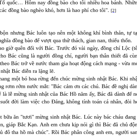
ới Tổ quốc… Hôm nay đồng bào cho tôi nhiều hoa bánh. Nhữ
các đồng bào nghèo khó, hơn là hao phí cho tôi".
[2]
bộn nhưng Bác luôn tạo nên một không khí bình thản, tự tạ
hĩa đồng bào để vượt qua thử thách, gian nan, thiếu thốn.
o giờ quên đối với Bác. Trước đó vài ngày, đồng chí Lộc (t
ho Bác cũng là người đồng chí, người bạn thân thiết đã cù
 theo Bác trở về nước tham gia hoạt động cách mạng - vừa m
 nhật Bác diễn ra lặng lẽ.
mang một bó hoa rừng đến chúc mừng sinh nhật Bác. Khi nh
ng rơm rớm nước mắt: "Bác cảm ơn các chú. Bác đề nghị dà
 là lễ mừng sinh nhật của Bác Hồ năm ấy, Bác đã dành để n
uốt đời làm việc cho Đảng, không tính toán cá nhân, đòi h
t bữa ăn "tươi" mừng sinh nhật Bác. Lúc này bác cháu đang
n, giáp Bắc Kạn. Anh em chưa kịp nói gì thì Bác đã chủ độ
hủ đô tha hồ mà chúc". Rồi Bác phân công anh em, người sa