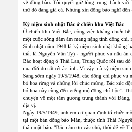
về đồng bào. Tôi quyết giữ lòng trung thành v
thứ đó đáng giá cả. Nhưng xin đồng bào nghĩ đến 
Kỷ niệm sinh nhật Bác ở chiến khu Việt Bắc
Ở chiến khu Việt Bắc, công việc kháng chiến bề 
một cuộc sống đầm ấm mang nặng tình đồng chí, ng
Sinh nhật năm 1948 là kỷ niệm sinh nhật không ba
thật là Nguyễn Văn Ty) - người phục vụ nấu ăn c
Bác hoạt động ở Thái Lan, Trung Quốc rồi sau đó
qua đời do sốt rét ác tính. Vì vậy mà kỷ niệm sinh
Sáng sớm ngày 19/5/1948, các đồng chí phục vụ 
bó hoa rừng và những lời chúc mừng, Bác xúc độ
bó hoa này cùng đến viếng mộ đồng chí Lộc". Thế
chuyện về một tấm gương trung thành với Đảng, s
địa vị.
Ngày 19/5/1949, anh em cơ quan định tổ chức mộ
tại một bản đồng bào Mán, thuộc tỉnh Thái Nguyê
thân mật bảo: "Bác cảm ơn các chú, thôi để về T