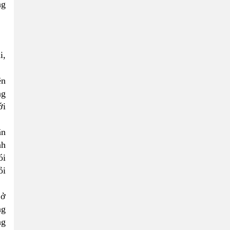
ng
i,
ên
ng
ới
ận
nh
ói
ỏi
 ở
ng
ng