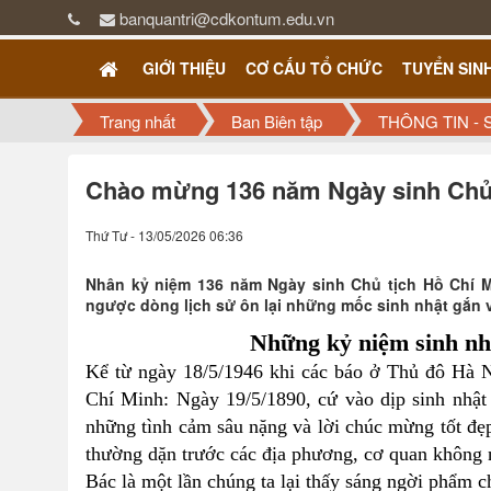
banquantri@cdkontum.edu.vn
GIỚI THIỆU
CƠ CẤU TỔ CHỨC
TUYỂN SIN
Trang nhất
Ban Biên tập
THÔNG TIN - 
Chào mừng 136 năm Ngày sinh Chủ 
Thứ Tư - 13/05/2026 06:36
Nhân kỷ niệm 136 năm Ngày sinh Chủ tịch Hồ Chí M
ngược dòng lịch sử ôn lại những mốc sinh nhật gắn v
Những kỷ niệm sinh nhậ
Kể từ ngày 18/5/1946 khi các báo ở Thủ đô Hà N
Chí Minh: Ngày 19/5/1890, cứ vào dịp sinh nhật 
những tình cảm sâu nặng và lời chúc mừng tốt đẹ
thường dặn trước các địa phương, cơ quan không n
Bác là một lần chúng ta lại thấy sáng ngời phẩm c