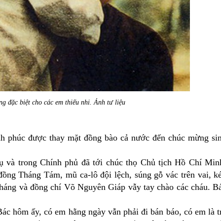
g đặc biệt cho các em thiếu nhi. Ảnh tư liệu
h phúc được thay mặt đồng bào cả nước đến chúc mừng si
ụ và trong Chính phủ đã tới chúc thọ Chủ tịch Hồ Chí Min
đồng Tháng Tám, mũ ca-lô đội lệch, súng gỗ vác trên vai, k
áng và đồng chí Võ Nguyên Giáp vẫy tay chào các cháu. B
ác hôm ấy, có em hằng ngày vẫn phải đi bán báo, có em là t