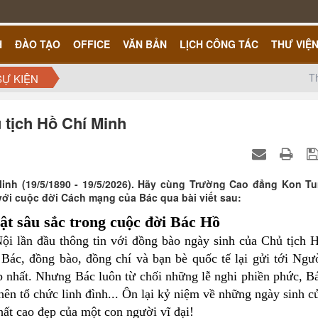
H
ĐÀO TẠO
OFFICE
VĂN BẢN
LỊCH CÔNG TÁC
THƯ VIỆ
T
SỰ KIỆN
tịch Hồ Chí Minh
inh (19/5/1890 - 19/5/2026). Hãy cùng Trường Cao đẳng Kon T
ới cuộc đời Cách mạng của Bác qua bài viết sau:
t sâu sắc trong cuộc đời Bác Hồ
ội lần đầu thông tin với đồng bào ngày sinh của Chủ tịch 
Bác, đồng bào, đồng chí và bạn bè quốc tế lại gửi tới Ngư
p nhất. Nhưng Bác luôn từ chối những lễ nghi phiền phức, B
ên tổ chức linh đình... Ôn lại kỷ niệm về những ngày sinh c
hất cao đẹp của một con người vĩ đại!