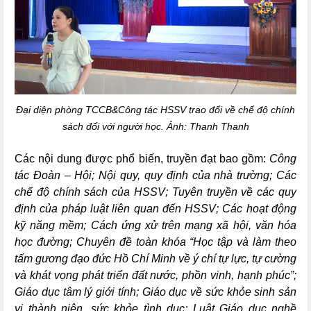
Đại diện phòng TCCB&Công tác HSSV trao đổi về chế độ chính
sách đối với người học. Ảnh: Thanh Thanh
Các nội dung được phổ biến, truyền đạt bao gồm:
Công
tác Đoàn – Hội;
N
ội quy,
q
uy định của nhà trường
; Các
chế độ chính sách của HSSV; Tuyên truyền về các quy
định của pháp luật liên quan đến HSSV; Các hoạt động
kỹ năng mềm; Cách ứng xử trên mạng xã hội, văn hóa
học đường; C
huyên đề toàn khóa “Học tập và làm theo
tấm gương đạo
đức Hồ Chí Minh về ý chí tự lực, tự
cường
và khát vọng phát triển đất nước,
phồn vinh,
hạnh phúc”
;
G
iáo dục tâm lý giới tính; Giáo dục về sức khỏe sinh sản
vị
thành niên, sức khỏe tình dục
; L
uật Giáo dục nghề