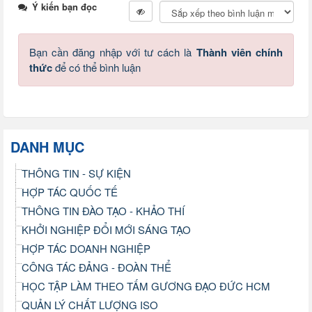
Ý kiến bạn đọc
Bạn cần đăng nhập với tư cách là
Thành viên chính
thức
để có thể bình luận
DANH MỤC
THÔNG TIN - SỰ KIỆN
HỢP TÁC QUỐC TẾ
THÔNG TIN ĐÀO TẠO - KHẢO THÍ
KHỞI NGHIỆP ĐỔI MỚI SÁNG TẠO
HỢP TÁC DOANH NGHIỆP
CÔNG TÁC ĐẢNG - ĐOÀN THỂ
HỌC TẬP LÀM THEO TẤM GƯƠNG ĐẠO ĐỨC HCM
QUẢN LÝ CHẤT LƯỢNG ISO