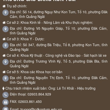
Trụ sở chính:
Địa chỉ: Số 14, đường Ngụy Như Kon Tum, Tổ 10, phường Đăk
Cấm, tỉnh Quảng Ngãi
Cơ sở 2: Khoa Kinh tế - Nông Lâm và Khu thực nghiệm:
Địa chỉ: Đường Võ Nguyên Giáp, Tổ 10, phường Đăk Cấm,
tỉnh Quảng Ngãi
Cơ sở 3: Khoa Y - Dược:
Địa chỉ: Số 347, đường Bà Triệu, Tổ 8, phường Kon Tum, tỉnh
Quảng Ngãi
Cơ sở 4: Khoa Kỹ thuật - Công nghệ và Đào tạo - Sát hạch lái xe
Địa chỉ: Đường Trương Vĩnh Ký, Tổ 5, phường Đăk Bla, tỉnh
Quảng Ngãi
Cơ sở 5: Khoa các Khoa học cơ bản
Địa chỉ: Đường Nguyễn Thị Định, Tổ 10, phường Đăk Cấm,
tỉnh Quảng Ngãi
Chịu trách nhiệm xuất bản: Ông: Lê Trí Khải - Hiệu trưởng
Điện thoại: 02603.864.929
FAX: 02603.861.450
truong@cdkontum.edu.vn
Email: