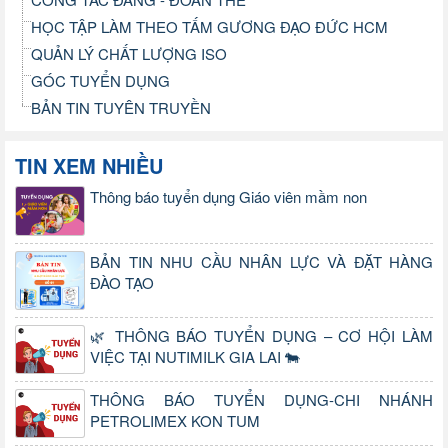
HỌC TẬP LÀM THEO TẤM GƯƠNG ĐẠO ĐỨC HCM
QUẢN LÝ CHẤT LƯỢNG ISO
GÓC TUYỂN DỤNG
BẢN TIN TUYÊN TRUYỀN
TIN XEM NHIỀU
Thông báo tuyển dụng Giáo viên mầm non
BẢN TIN NHU CẦU NHÂN LỰC VÀ ĐẶT HÀNG
ĐÀO TẠO
🌿 THÔNG BÁO TUYỂN DỤNG – CƠ HỘI LÀM
VIỆC TẠI NUTIMILK GIA LAI 🐄
THÔNG BÁO TUYỂN DỤNG-CHI NHÁNH
PETROLIMEX KON TUM