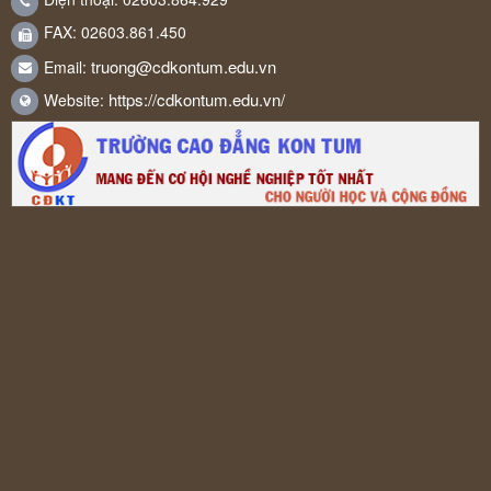
FAX: 02603.861.450
truong@cdkontum.edu.vn
Email:
https://cdkontum.edu.vn/
Website: