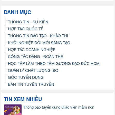
DANH MỤC
THÔNG TIN - SỰ KIỆN
HỢP TÁC QUỐC TẾ
THÔNG TIN ĐÀO TẠO - KHẢO THÍ
KHỞI NGHIỆP ĐỔI MỚI SÁNG TẠO
HỢP TÁC DOANH NGHIỆP
CÔNG TÁC ĐẢNG - ĐOÀN THỂ
HỌC TẬP LÀM THEO TẤM GƯƠNG ĐẠO ĐỨC HCM
QUẢN LÝ CHẤT LƯỢNG ISO
GÓC TUYỂN DỤNG
BẢN TIN TUYÊN TRUYỀN
TIN XEM NHIỀU
Thông báo tuyển dụng Giáo viên mầm non