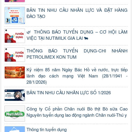
BẢN TIN NHU CẦU NHÂN LỰC VÀ ĐẶT HÀNG
ĐÀO TẠO
🌿 THÔNG BÁO TUYỂN DỤNG – CƠ HỘI LÀM
VIỆC TẠI NUTIMILK GIA LAI 🐄
THÔNG BÁO TUYỂN DỤNG-CHI NHÁNH
PETROLIMEX KON TUM
Kỷ niệm 85 năm Ngày Bác Hồ về nước, trực tiếp
lãnh đạo cách mạng Việt Nam (28/1/1941 -
28/1/2026)
BẢN TIN NHU CẦU NHÂN LỰC SỐ 1/2026
Công ty Cổ phần Chăn nuôi Bò thịt Bò sữa Cao
Nguyên tuyển dụng lao động ngành Chăn nuôi-Thú y
Thông tin tuyển dụng