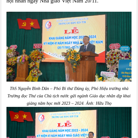
hội nhân ngày Nhà giáo Việt Nam 20/11.
ThS
Nguyễn Bình Dân – Phó Bí thư Đảng ủy,
Phó Hiệu trưởng
nhà
Trường
đ
ọc Thư của Chủ tịch nước
gửi ngành Giáo dục nhân dịp
khai
giảng năm
học mới
2023 – 2024
.
Ảnh:
Hữu Thọ