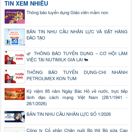
TIN XEM NHIỀU
Thông báo tuyển dụng Giáo viên mầm non
BẢN TIN NHU CẦU NHÂN LỰC VÀ ĐẶT HÀNG
ĐÀO TẠO
🌿 THÔNG BÁO TUYỂN DỤNG – CƠ HỘI LÀM
VIỆC TẠI NUTIMILK GIA LAI 🐄
THÔNG BÁO TUYỂN DỤNG-CHI NHÁNH
PETROLIMEX KON TUM
Kỷ niệm 85 năm Ngày Bác Hồ về nước, trực tiếp
lãnh đạo cách mạng Việt Nam (28/1/1941 -
28/1/2026)
BẢN TIN NHU CẦU NHÂN LỰC SỐ 1/2026
Công ty Cổ phần Chăn nuôi Bò thịt Bò sữa Cao