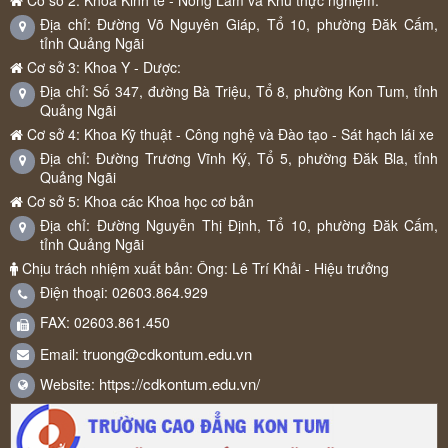
Địa chỉ: Đường Võ Nguyên Giáp, Tổ 10, phường Đăk Cấm,
tỉnh Quảng Ngãi
Cơ sở 3: Khoa Y - Dược:
Địa chỉ: Số 347, đường Bà Triệu, Tổ 8, phường Kon Tum, tỉnh
Quảng Ngãi
Cơ sở 4: Khoa Kỹ thuật - Công nghệ và Đào tạo - Sát hạch lái xe
Địa chỉ: Đường Trương Vĩnh Ký, Tổ 5, phường Đăk Bla, tỉnh
Quảng Ngãi
Cơ sở 5: Khoa các Khoa học cơ bản
Địa chỉ: Đường Nguyễn Thị Định, Tổ 10, phường Đăk Cấm,
tỉnh Quảng Ngãi
Chịu trách nhiệm xuất bản: Ông: Lê Trí Khải - Hiệu trưởng
Điện thoại: 02603.864.929
FAX: 02603.861.450
truong@cdkontum.edu.vn
Email:
https://cdkontum.edu.vn/
Website: