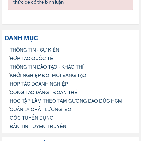
thức
để có thể bình luận
DANH MỤC
THÔNG TIN - SỰ KIỆN
HỢP TÁC QUỐC TẾ
THÔNG TIN ĐÀO TẠO - KHẢO THÍ
KHỞI NGHIỆP ĐỔI MỚI SÁNG TẠO
HỢP TÁC DOANH NGHIỆP
CÔNG TÁC ĐẢNG - ĐOÀN THỂ
HỌC TẬP LÀM THEO TẤM GƯƠNG ĐẠO ĐỨC HCM
QUẢN LÝ CHẤT LƯỢNG ISO
GÓC TUYỂN DỤNG
BẢN TIN TUYÊN TRUYỀN