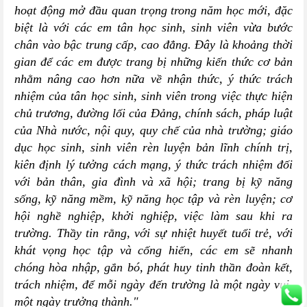
hoạt động mở đầu quan trọng trong năm học mới, đặc
biệt là với các em tân học sinh, sinh viên vừa bước
chân vào bậc trung cấp, cao đẳng. Đây là khoảng thời
gian để các em được trang bị những kiến thức cơ bản
nhằm nâng cao hơn nữa về nhận thức, ý thức trách
nhiệm của tân học sinh, sinh viên trong việc thực hiện
chủ trương, đường lối của Đảng, chính sách, pháp luật
của Nhà nước, nội quy, quy chế của nhà trường; giáo
dục học sinh, sinh viên rèn luyện bản lĩnh chính trị,
kiên định lý tưởng cách mạng, ý thức trách nhiệm đối
với bản thân, gia đình và xã hội; trang bị kỹ năng
sống, kỹ năng mềm, kỹ năng học tập và rèn luyện; cơ
hội nghề nghiệp, khởi nghiệp, việc làm sau khi ra
trường. Thầy tin rằng, với sự nhiệt huyết tuổi trẻ, với
khát vọng học tập và cống hiến, các em sẽ nhanh
chóng hòa nhập, gắn bó, phát huy tinh thần đoàn kết,
trách nhiệm, để mỗi ngày đến trường là một ngày vui,
một ngày trưởng thành."