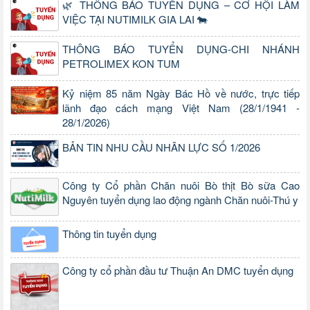
🌿 THÔNG BÁO TUYỂN DỤNG – CƠ HỘI LÀM
VIỆC TẠI NUTIMILK GIA LAI 🐄
THÔNG BÁO TUYỂN DỤNG-CHI NHÁNH
PETROLIMEX KON TUM
Kỷ niệm 85 năm Ngày Bác Hồ về nước, trực tiếp
lãnh đạo cách mạng Việt Nam (28/1/1941 -
28/1/2026)
BẢN TIN NHU CẦU NHÂN LỰC SỐ 1/2026
Công ty Cổ phần Chăn nuôi Bò thịt Bò sữa Cao
Nguyên tuyển dụng lao động ngành Chăn nuôi-Thú y
Thông tin tuyển dụng
Công ty cổ phần đầu tư Thuận An DMC tuyển dụng