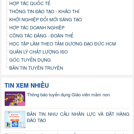
HỢP TÁC QUỐC TẾ
THÔNG TIN ĐÀO TẠO - KHẢO THÍ
KHỞI NGHIỆP ĐỔI MỚI SÁNG TẠO
HỢP TÁC DOANH NGHIỆP
CÔNG TÁC ĐẢNG - ĐOÀN THỂ
HỌC TẬP LÀM THEO TẤM GƯƠNG ĐẠO ĐỨC HCM
QUẢN LÝ CHẤT LƯỢNG ISO
GÓC TUYỂN DỤNG
BẢN TIN TUYÊN TRUYỀN
TIN XEM NHIỀU
Thông báo tuyển dụng Giáo viên mầm non
BẢN TIN NHU CẦU NHÂN LỰC VÀ ĐẶT HÀNG
ĐÀO TẠO