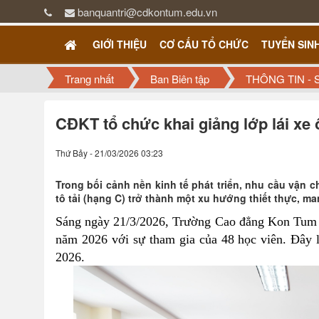
banquantri@cdkontum.edu.vn
GIỚI THIỆU
CƠ CẤU TỔ CHỨC
TUYỂN SIN
Trang nhất
Ban Biên tập
THÔNG TIN - 
CĐKT tổ chức khai giảng lớp lái xe 
Thứ Bảy - 21/03/2026 03:23
Trong bối cảnh nền kinh tế phát triển, nhu cầu vận 
tô tải (hạng C) trở thành một xu hướng thiết thực, ma
Sáng ngày 21/3/2026, Trường Cao đẳng Kon Tum 
năm 2026
với sự tham gia của 48 học viên. Đây l
2026.