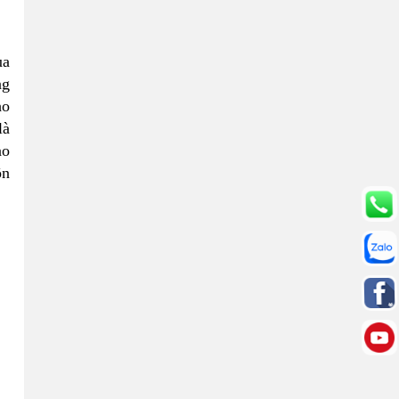
ủa
ng
ho
là
ào
ôn