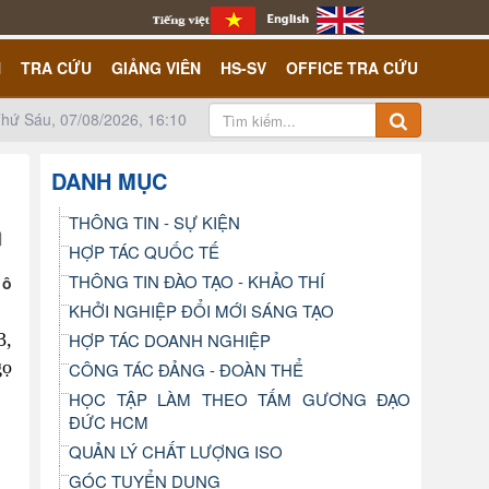
N
TRA CỨU
GIẢNG VIÊN
HS-SV
OFFICE TRA CỨU
hứ Sáu, 07/08/2026, 16:10
DANH MỤC
THÔNG TIN - SỰ KIỆN
HỢP TÁC QUỐC TẾ
THÔNG TIN ĐÀO TẠO - KHẢO THÍ
 ô
KHỞI NGHIỆP ĐỔI MỚI SÁNG TẠO
3,
HỢP TÁC DOANH NGHIỆP
gọ
CÔNG TÁC ĐẢNG - ĐOÀN THỂ
HỌC TẬP LÀM THEO TẤM GƯƠNG ĐẠO
ĐỨC HCM
QUẢN LÝ CHẤT LƯỢNG ISO
GÓC TUYỂN DỤNG