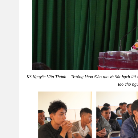
KS Nguyễn Văn Thành – Trưởng khoa Đào tạo và Sát hạch lái xe
tạo cho ng