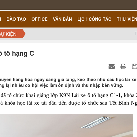
H
ĐÀO TẠO
OFFICE
VĂN BẢN
LỊCH CÔNG TÁC
THƯ VIỆ
T
SỰ KIỆN
ô tô hạng C
chuyển hàng hóa ngày càng gia tăng, kéo theo nhu cầu học lái xe
ng lại nhiều cơ hội việc làm ổn định và thu nhập bền vững.
đã tổ chức khai giảng
lớp K9N Lái xe ô tô hạng C1-1, khóa 
à khóa học lái xe tải đầu tiên được tổ chức sau Tết Bính N