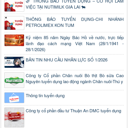
🌿 THÔNG BÁO TUYỂN DỤNG – CƠ HỘI LÀM
VIỆC TẠI NUTIMILK GIA LAI 🐄
THÔNG BÁO TUYỂN DỤNG-CHI NHÁNH
PETROLIMEX KON TUM
Kỷ niệm 85 năm Ngày Bác Hồ về nước, trực tiếp
lãnh đạo cách mạng Việt Nam (28/1/1941 -
28/1/2026)
BẢN TIN NHU CẦU NHÂN LỰC SỐ 1/2026
Công ty Cổ phần Chăn nuôi Bò thịt Bò sữa Cao
Nguyên tuyển dụng lao động ngành Chăn nuôi-Thú y
Thông tin tuyển dụng
Công ty cổ phần đầu tư Thuận An DMC tuyển dụng