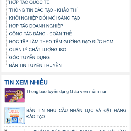
HỢP TÁC QUỐC TẾ
THÔNG TIN ĐÀO TẠO - KHẢO THÍ
KHỞI NGHIỆP ĐỔI MỚI SÁNG TẠO
HỢP TÁC DOANH NGHIỆP
CÔNG TÁC ĐẢNG - ĐOÀN THỂ
HỌC TẬP LÀM THEO TẤM GƯƠNG ĐẠO ĐỨC HCM
QUẢN LÝ CHẤT LƯỢNG ISO
GÓC TUYỂN DỤNG
BẢN TIN TUYÊN TRUYỀN
TIN XEM NHIỀU
Thông báo tuyển dụng Giáo viên mầm non
BẢN TIN NHU CẦU NHÂN LỰC VÀ ĐẶT HÀNG
ĐÀO TẠO