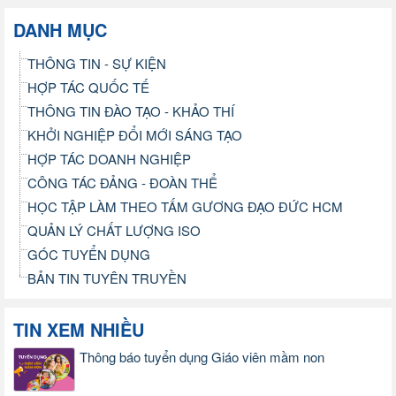
DANH MỤC
THÔNG TIN - SỰ KIỆN
HỢP TÁC QUỐC TẾ
THÔNG TIN ĐÀO TẠO - KHẢO THÍ
KHỞI NGHIỆP ĐỔI MỚI SÁNG TẠO
HỢP TÁC DOANH NGHIỆP
CÔNG TÁC ĐẢNG - ĐOÀN THỂ
HỌC TẬP LÀM THEO TẤM GƯƠNG ĐẠO ĐỨC HCM
QUẢN LÝ CHẤT LƯỢNG ISO
GÓC TUYỂN DỤNG
BẢN TIN TUYÊN TRUYỀN
TIN XEM NHIỀU
Thông báo tuyển dụng Giáo viên mầm non