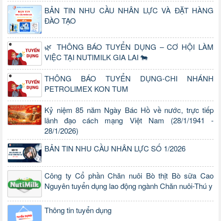
BẢN TIN NHU CẦU NHÂN LỰC VÀ ĐẶT HÀNG
ĐÀO TẠO
🌿 THÔNG BÁO TUYỂN DỤNG – CƠ HỘI LÀM
VIỆC TẠI NUTIMILK GIA LAI 🐄
THÔNG BÁO TUYỂN DỤNG-CHI NHÁNH
PETROLIMEX KON TUM
Kỷ niệm 85 năm Ngày Bác Hồ về nước, trực tiếp
lãnh đạo cách mạng Việt Nam (28/1/1941 -
28/1/2026)
BẢN TIN NHU CẦU NHÂN LỰC SỐ 1/2026
Công ty Cổ phần Chăn nuôi Bò thịt Bò sữa Cao
Nguyên tuyển dụng lao động ngành Chăn nuôi-Thú y
Thông tin tuyển dụng