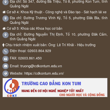
Địa chỉ: Số 347, đường Bà Triệu, Tổ 8, phường Kon Tum, tỉnh
Quảng Ngãi
Cơ sở 4: Khoa Kỹ thuật - Công nghệ và Đào tạo - Sát hạch lái xe
Địa chỉ: Đường Trương Vĩnh Ký, Tổ 5, phường Đăk Bla, tỉnh
Quảng Ngãi
Cơ sở 5: Khoa các Khoa học cơ bản
Địa chỉ: Đường Nguyễn Thị Định, Tổ 10, phường Đăk Cấm,
tỉnh Quảng Ngãi
Chịu trách nhiệm xuất bản: Ông: Lê Trí Khải - Hiệu trưởng
Điện thoại: 02603.864.929
FAX: 02603.861.450
truong@cdkontum.edu.vn
Email:
https://cdkontum.edu.vn/
Website: