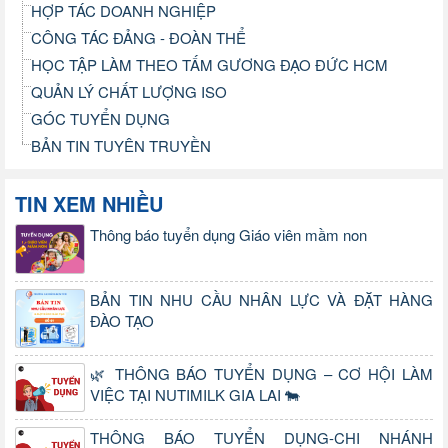
HỢP TÁC DOANH NGHIỆP
CÔNG TÁC ĐẢNG - ĐOÀN THỂ
HỌC TẬP LÀM THEO TẤM GƯƠNG ĐẠO ĐỨC HCM
QUẢN LÝ CHẤT LƯỢNG ISO
GÓC TUYỂN DỤNG
BẢN TIN TUYÊN TRUYỀN
TIN XEM NHIỀU
Thông báo tuyển dụng Giáo viên mầm non
BẢN TIN NHU CẦU NHÂN LỰC VÀ ĐẶT HÀNG
ĐÀO TẠO
🌿 THÔNG BÁO TUYỂN DỤNG – CƠ HỘI LÀM
VIỆC TẠI NUTIMILK GIA LAI 🐄
THÔNG BÁO TUYỂN DỤNG-CHI NHÁNH