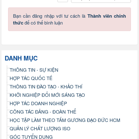
Bạn cần đăng nhập với tư cách là
Thành viên chính
thức
để có thể bình luận
DANH MỤC
THÔNG TIN - SỰ KIỆN
HỢP TÁC QUỐC TẾ
THÔNG TIN ĐÀO TẠO - KHẢO THÍ
KHỞI NGHIỆP ĐỔI MỚI SÁNG TẠO
HỢP TÁC DOANH NGHIỆP
CÔNG TÁC ĐẢNG - ĐOÀN THỂ
HỌC TẬP LÀM THEO TẤM GƯƠNG ĐẠO ĐỨC HCM
QUẢN LÝ CHẤT LƯỢNG ISO
GÓC TUYỂN DỤNG