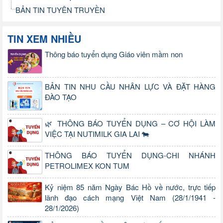
BẢN TIN TUYÊN TRUYỀN
TIN XEM NHIỀU
Thông báo tuyển dụng Giáo viên mầm non
BẢN TIN NHU CẦU NHÂN LỰC VÀ ĐẶT HÀNG
ĐÀO TẠO
🌿 THÔNG BÁO TUYỂN DỤNG – CƠ HỘI LÀM
VIỆC TẠI NUTIMILK GIA LAI 🐄
THÔNG BÁO TUYỂN DỤNG-CHI NHÁNH
PETROLIMEX KON TUM
Kỷ niệm 85 năm Ngày Bác Hồ về nước, trực tiếp
lãnh đạo cách mạng Việt Nam (28/1/1941 -
28/1/2026)