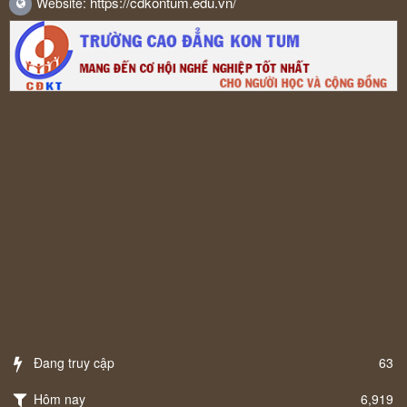
https://cdkontum.edu.vn/
Website:
Đang truy cập
63
Hôm nay
6,919