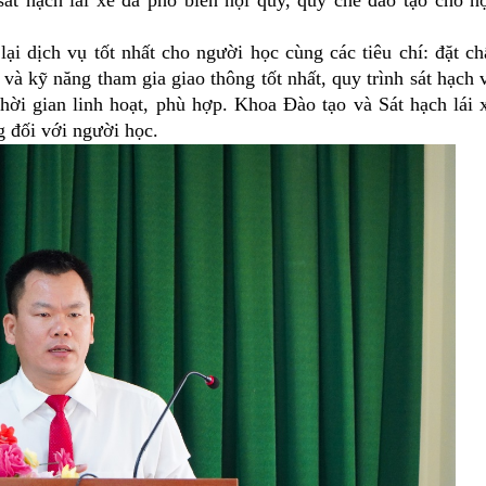
át hạch lái xe đã phổ biến nội quy, quy chế đào tạo cho h
ại dịch vụ tốt nhất cho người học
cùng các tiêu chí: đặt ch
 và kỹ năng tham gia giao thông tốt nhất, quy trình sát hạch 
ời gian linh hoạt, phù hợp. Khoa Đào tạo và Sát hạch lái 
 đối với người học.