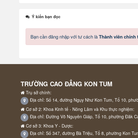
Ý kiến bạn đọc
Bạn cần đăng nhập với tư cách là
Thành viên chính
TRƯỜNG CAO ĐẲNG KON TUM
Trụ sở chính:
Địa chỉ: Số 14, đường Ngụy Như Kon Tum, Tổ 10, phư
Cơ sở 2: Khoa Kinh tế - Nông Lâm và Khu thực nghiệm:
Địa chỉ: Đường Võ Nguyên Giáp, Tổ 10, phường Đăk C
Cơ sở 3: Khoa Y - Dược:
Địa chỉ: Số 347, đường Bà Triệu, Tổ 8, phường Kon Tu