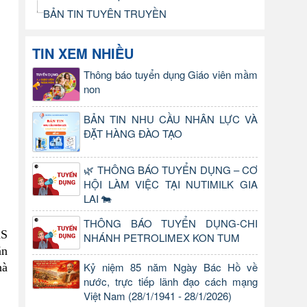
BẢN TIN TUYÊN TRUYỀN
TIN XEM NHIỀU
Thông báo tuyển dụng Giáo viên mầm
non
BẢN TIN NHU CẦU NHÂN LỰC VÀ
ĐẶT HÀNG ĐÀO TẠO
🌿 THÔNG BÁO TUYỂN DỤNG – CƠ
HỘI LÀM VIỆC TẠI NUTIMILK GIA
LAI 🐄
THÔNG BÁO TUYỂN DỤNG-CHI
hS
NHÁNH PETROLIMEX KON TUM
ăn
Kỷ niệm 85 năm Ngày Bác Hồ về
hà
nước, trực tiếp lãnh đạo cách mạng
Việt Nam (28/1/1941 - 28/1/2026)