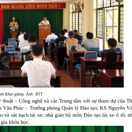
nh Khai giảng. Ảnh: BTT
ỹ thuật – Công nghệ và các
Trung tâm
với sự tham dự của
T
ễn Văn Phúc
–
Trưởng phòng Quản lý Đào tạo;
KS Nguyễn V
 và sát hạch lái xe;
n
hà giáo bộ môn Đào tạo lái xe ô tô
;
n
 gia khóa học
.