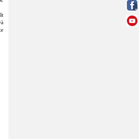
ọc
ất
và
xe