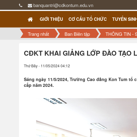
banquantri@cdkontum.edu.vn
GIỚI THIỆU
CƠ CẤU TỔ CHỨC
TUYỂN SIN
Trang nhất
Ban Biên tập
THÔNG TIN - 
CĐKT KHAI GIẢNG LỚP ĐÀO TẠO L
Thứ Bảy - 11/05/2024 04:12
Sáng ngày 11/5/2024, Trường Cao đẳng Kon Tum tổ chứ
cấp năm 2024.