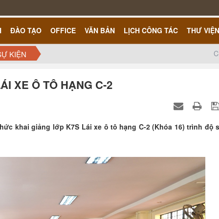
H
ĐÀO TẠO
OFFICE
VĂN BẢN
LỊCH CÔNG TÁC
THƯ VIỆ
C
SỰ KIỆN
ÁI XE Ô TÔ HẠNG C-2
c khai giảng lớp K7S Lái xe ô tô hạng C-2 (Khóa 16) trình độ 