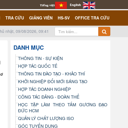
N
TRA CỨU
GIẢNG VIÊN
HS-SV
OFFICE TRA CỨU
hủ nhật, 09/08/2026, 09:41
DANH MỤC
THÔNG TIN - SỰ KIỆN
HỢP TÁC QUỐC TẾ
THÔNG TIN ĐÀO TẠO - KHẢO THÍ
sơ
KHỞI NGHIỆP ĐỔI MỚI SÁNG TẠO
HỢP TÁC DOANH NGHIỆP
CÔNG TÁC ĐẢNG - ĐOÀN THỂ
HỌC TẬP LÀM THEO TẤM GƯƠNG ĐẠO
ĐỨC HCM
QUẢN LÝ CHẤT LƯỢNG ISO
GÓC TUYỂN DỤNG