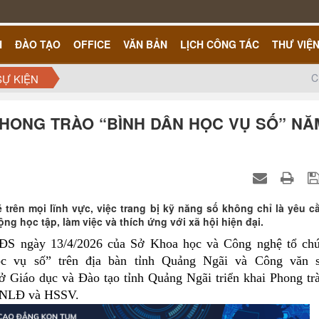
H
ĐÀO TẠO
OFFICE
VĂN BẢN
LỊCH CÔNG TÁC
THƯ VIỆ
C
SỰ KIỆN
HONG TRÀO “BÌNH DÂN HỌC VỤ SỐ” NĂ
trên mọi lĩnh vực, việc trang bị kỹ năng số không chỉ là yêu c
ng học tập, làm việc và thích ứng với xã hội hiện đại.
 ngày 13/4/2026 của Sở Khoa học và Công nghệ tổ ch
học vụ số” trên địa bàn tỉnh Quảng Ngãi và Công văn 
áo dục và Đào tạo tỉnh Quảng Ngãi triển khai Phong tr
, NLĐ và HSSV.