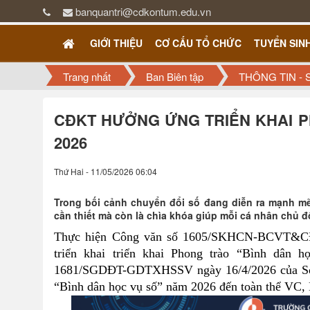
banquantri@cdkontum.edu.vn
GIỚI THIỆU
CƠ CẤU TỔ CHỨC
TUYỂN SIN
Trang nhất
Ban Biên tập
THÔNG TIN - 
CĐKT HƯỞNG ỨNG TRIỂN KHAI P
2026
Thứ Hai - 11/05/2026 06:04
Trong bối cảnh chuyển đổi số đang diễn ra mạnh mẽ 
cần thiết mà còn là chìa khóa giúp mỗi cá nhân chủ độ
Thực hiện Công văn số 1605/SKHCN-BCVT&CĐS
triển khai triển khai Phong trào “Bình dân 
1681/SGDĐT-GDTXHSSV ngày 16/4/2026 của Sở Gi
“Bình dân học vụ số” năm 2026 đến toàn thể VC