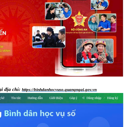
i địa chỉ:
https://binhdanhocvuso.quangngai.gov.vn