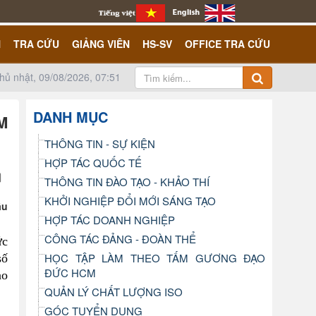
N
TRA CỨU
GIẢNG VIÊN
HS-SV
OFFICE TRA CỨU
hủ nhật, 09/08/2026, 07:51
DANH MỤC
M
THÔNG TIN - SỰ KIỆN
HỢP TÁC QUỐC TẾ
THÔNG TIN ĐÀO TẠO - KHẢO THÍ
KHỞI NGHIỆP ĐỔI MỚI SÁNG TẠO
ầu
HỢP TÁC DOANH NGHIỆP
CÔNG TÁC ĐẢNG - ĐOÀN THỂ
ức
HỌC TẬP LÀM THEO TẤM GƯƠNG ĐẠO
số
ĐỨC HCM
ào
QUẢN LÝ CHẤT LƯỢNG ISO
GÓC TUYỂN DỤNG