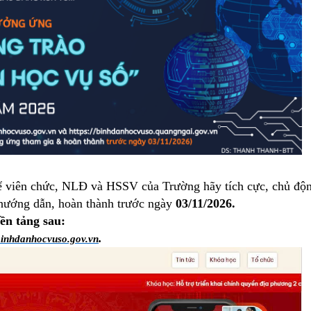
ể viên chức, NLĐ và HSSV của Trường hãy tích cực, chủ độ
ỉ hướng dẫn, hoàn thành trước ngày
03/11/2026.
ền tảng sau:
.
/binhdanhocvuso.gov.vn