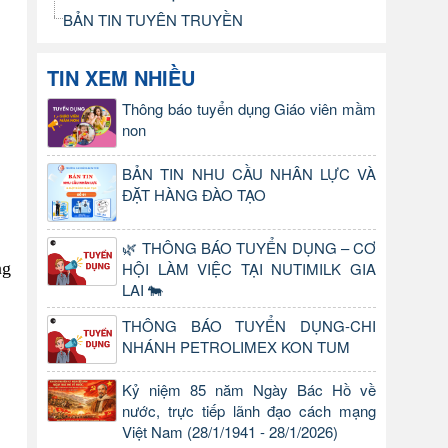
BẢN TIN TUYÊN TRUYỀN
TIN XEM NHIỀU
Thông báo tuyển dụng Giáo viên mầm
non
BẢN TIN NHU CẦU NHÂN LỰC VÀ
ĐẶT HÀNG ĐÀO TẠO
🌿 THÔNG BÁO TUYỂN DỤNG – CƠ
ng
HỘI LÀM VIỆC TẠI NUTIMILK GIA
LAI 🐄
THÔNG BÁO TUYỂN DỤNG-CHI
NHÁNH PETROLIMEX KON TUM
Kỷ niệm 85 năm Ngày Bác Hồ về
nước, trực tiếp lãnh đạo cách mạng
Việt Nam (28/1/1941 - 28/1/2026)