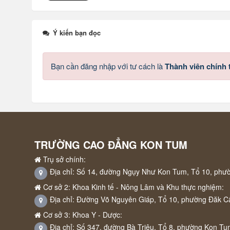
Ý kiến bạn đọc
Bạn cần đăng nhập với tư cách là
Thành viên chính
TRƯỜNG CAO ĐẲNG KON TUM
Trụ sở chính:
Địa chỉ: Số 14, đường Ngụy Như Kon Tum, Tổ 10, phư
Cơ sở 2: Khoa Kinh tế - Nông Lâm và Khu thực nghiệm:
Địa chỉ: Đường Võ Nguyên Giáp, Tổ 10, phường Đăk C
Cơ sở 3: Khoa Y - Dược:
Địa chỉ: Số 347, đường Bà Triệu, Tổ 8, phường Kon Tu