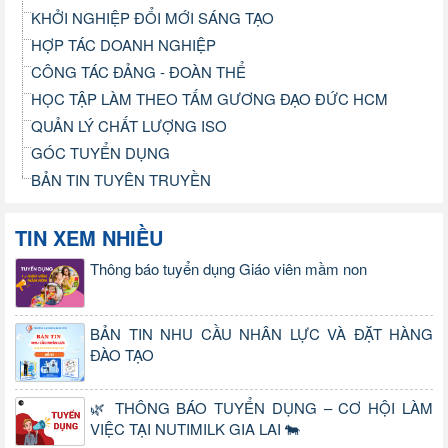
KHỞI NGHIỆP ĐỔI MỚI SÁNG TẠO
HỢP TÁC DOANH NGHIỆP
CÔNG TÁC ĐẢNG - ĐOÀN THỂ
HỌC TẬP LÀM THEO TẤM GƯƠNG ĐẠO ĐỨC HCM
QUẢN LÝ CHẤT LƯỢNG ISO
GÓC TUYỂN DỤNG
BẢN TIN TUYÊN TRUYỀN
TIN XEM NHIỀU
Thông báo tuyển dụng Giáo viên mầm non
BẢN TIN NHU CẦU NHÂN LỰC VÀ ĐẶT HÀNG
ĐÀO TẠO
🌿 THÔNG BÁO TUYỂN DỤNG – CƠ HỘI LÀM
VIỆC TẠI NUTIMILK GIA LAI 🐄