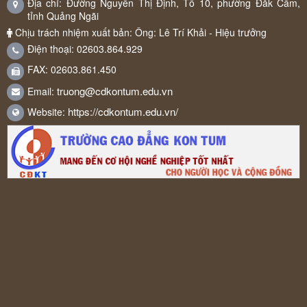
Địa chỉ: Đường Nguyễn Thị Định, Tổ 10, phường Đăk Cấm,
tỉnh Quảng Ngãi
Chịu trách nhiệm xuất bản: Ông: Lê Trí Khải - Hiệu trưởng
Điện thoại: 02603.864.929
FAX: 02603.861.450
truong@cdkontum.edu.vn
Email:
https://cdkontum.edu.vn/
Website: