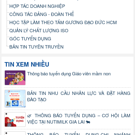
HỢP TÁC DOANH NGHIỆP
CÔNG TÁC ĐẢNG - ĐOÀN THỂ
HỌC TẬP LÀM THEO TẤM GƯƠNG ĐẠO ĐỨC HCM
QUẢN LÝ CHẤT LƯỢNG ISO
GÓC TUYỂN DỤNG
BẢN TIN TUYÊN TRUYỀN
TIN XEM NHIỀU
Thông báo tuyển dụng Giáo viên mầm non
BẢN TIN NHU CẦU NHÂN LỰC VÀ ĐẶT HÀNG
ĐÀO TẠO
🌿 THÔNG BÁO TUYỂN DỤNG – CƠ HỘI LÀM
VIỆC TẠI NUTIMILK GIA LAI 🐄
THÔNG BÁO TUYỂN DỤNG-CHI NHÁNH