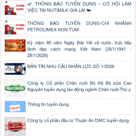
🌿 THÔNG BÁO TUYỂN DỤNG – CƠ HỘI LÀM
VIỆC TẠI NUTIMILK GIA LAI 🐄
THÔNG BÁO TUYỂN DỤNG-CHI NHÁNH
PETROLIMEX KON TUM
Kỷ niệm 85 năm Ngày Bác Hồ về nước, trực tiếp
lãnh đạo cách mạng Việt Nam (28/1/1941 -
28/1/2026)
BẢN TIN NHU CẦU NHÂN LỰC SỐ 1/2026
Công ty Cổ phần Chăn nuôi Bò thịt Bò sữa Cao
Nguyên tuyển dụng lao động ngành Chăn nuôi-Thú y
Thông tin tuyển dụng
Công ty cổ phần đầu tư Thuận An DMC tuyển dụng