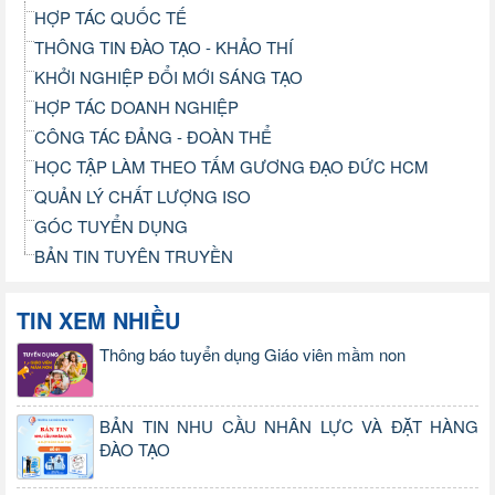
HỢP TÁC QUỐC TẾ
THÔNG TIN ĐÀO TẠO - KHẢO THÍ
KHỞI NGHIỆP ĐỔI MỚI SÁNG TẠO
HỢP TÁC DOANH NGHIỆP
CÔNG TÁC ĐẢNG - ĐOÀN THỂ
HỌC TẬP LÀM THEO TẤM GƯƠNG ĐẠO ĐỨC HCM
QUẢN LÝ CHẤT LƯỢNG ISO
GÓC TUYỂN DỤNG
BẢN TIN TUYÊN TRUYỀN
TIN XEM NHIỀU
Thông báo tuyển dụng Giáo viên mầm non
BẢN TIN NHU CẦU NHÂN LỰC VÀ ĐẶT HÀNG
ĐÀO TẠO