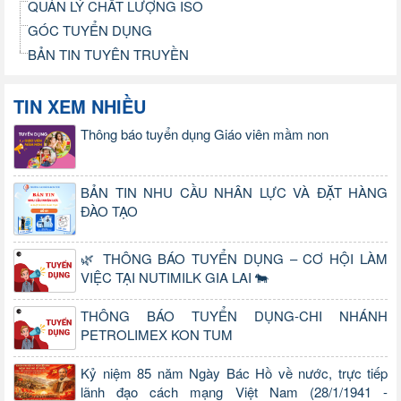
QUẢN LÝ CHẤT LƯỢNG ISO
GÓC TUYỂN DỤNG
BẢN TIN TUYÊN TRUYỀN
TIN XEM NHIỀU
Thông báo tuyển dụng Giáo viên mầm non
BẢN TIN NHU CẦU NHÂN LỰC VÀ ĐẶT HÀNG
ĐÀO TẠO
🌿 THÔNG BÁO TUYỂN DỤNG – CƠ HỘI LÀM
VIỆC TẠI NUTIMILK GIA LAI 🐄
THÔNG BÁO TUYỂN DỤNG-CHI NHÁNH
PETROLIMEX KON TUM
Kỷ niệm 85 năm Ngày Bác Hồ về nước, trực tiếp
lãnh đạo cách mạng Việt Nam (28/1/1941 -