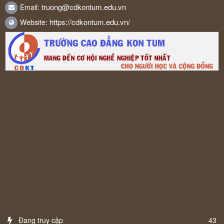
truong@cdkontum.edu.vn
Email:
https://cdkontum.edu.vn/
Website:
Đang truy cập
43