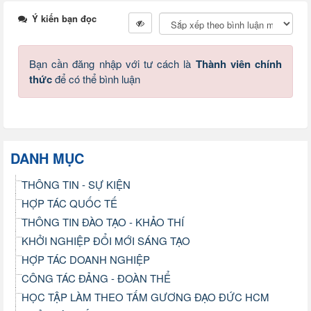
Ý kiến bạn đọc
Bạn cần đăng nhập với tư cách là
Thành viên chính
thức
để có thể bình luận
DANH MỤC
THÔNG TIN - SỰ KIỆN
HỢP TÁC QUỐC TẾ
THÔNG TIN ĐÀO TẠO - KHẢO THÍ
KHỞI NGHIỆP ĐỔI MỚI SÁNG TẠO
HỢP TÁC DOANH NGHIỆP
CÔNG TÁC ĐẢNG - ĐOÀN THỂ
HỌC TẬP LÀM THEO TẤM GƯƠNG ĐẠO ĐỨC HCM