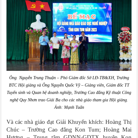
Ông Nguyễn Trung Thuận –
Phó Giám đốc Sở
LĐ-TB&XH
, Trưởng
BTC Hội giảng và
Ông Nguyễn Quốc Vỹ – Giảng viên, Giám đốc TT
Tuyển sinh
và Quan hệ doanh nghiệp, Trường Cao đẳng Kỹ thuật Công
nghệ Quy Nhơn
trao Giải Ba cho các nhà giáo tham gia Hội giảng.
Ảnh: Mạnh Tuấn
Và các nhà giáo đạt Giải Khuyến khích: Hoàng Thị
Chúc – Trường Cao đẳng Kon Tum; Hoàng Mai
Hương – Trung tâm GDNN-GDTX huyện Kon