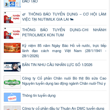
ĐÀO TẠO
🌿 THÔNG BÁO TUYỂN DỤNG – CƠ HỘI LÀM
VIỆC TẠI NUTIMILK GIA LAI 🐄
THÔNG BÁO TUYỂN DỤNG-CHI NHÁNH
PETROLIMEX KON TUM
Kỷ niệm 85 năm Ngày Bác Hồ về nước, trực tiếp
lãnh đạo cách mạng Việt Nam (28/1/1941 -
28/1/2026)
BẢN TIN NHU CẦU NHÂN LỰC SỐ 1/2026
Công ty Cổ phần Chăn nuôi Bò thịt Bò sữa Cao
Nguyên tuyển dụng lao động ngành Chăn nuôi-Thú y
Thông tin tuyển dụng
Công ty cổ phần đầu tư Thuận An DMC tuyển dụng