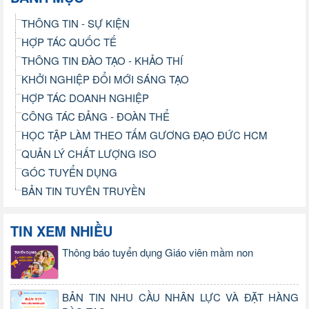
THÔNG TIN - SỰ KIỆN
HỢP TÁC QUỐC TẾ
THÔNG TIN ĐÀO TẠO - KHẢO THÍ
KHỞI NGHIỆP ĐỔI MỚI SÁNG TẠO
HỢP TÁC DOANH NGHIỆP
CÔNG TÁC ĐẢNG - ĐOÀN THỂ
HỌC TẬP LÀM THEO TẤM GƯƠNG ĐẠO ĐỨC HCM
QUẢN LÝ CHẤT LƯỢNG ISO
GÓC TUYỂN DỤNG
BẢN TIN TUYÊN TRUYỀN
TIN XEM NHIỀU
Thông báo tuyển dụng Giáo viên mầm non
BẢN TIN NHU CẦU NHÂN LỰC VÀ ĐẶT HÀNG