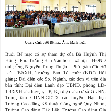
Quang cảnh buổi Bế mạc. Ảnh: Mạnh Tuấn
Buổi Bế mạc có sự tham dự của Bà Huỳnh Thị
Hồng– Phó Trưởng Ban Văn hóa – xã hội – HĐND
tỉnh; Ông Nguyễn Trung Thuận – Phó giám đốc Sở
LĐ TB&XH, Trưởng Ban Tổ chức (BTC) Hội
giảng; Đại diện các Sở, Ngành, các đơn vị trên địa
bàn tỉnh; Đại diện Lãnh đạo UBND, phòng LĐ-
TB&XH các huyện, TP; Đại diện các cơ sở GDNN,
Trung tâm GDNN-GDTX các huyện; Đại diện
Trường Cao đẳng Kỹ thuật Công nghệ Quy Nhơn,
Trường Cao đẳng Đăk Lăk, Trường Cao đẳng Gia