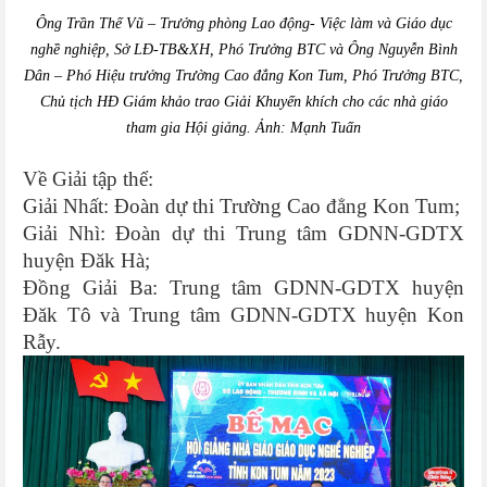
Ông Trần Thế Vũ
–
Trưởng phòng Lao động- Việc làm và Giáo dục
nghề nghiệp, Sở
LĐ-TB&XH
,
Phó Trưởng
BTC và Ông Nguyễn Bình
Dân
–
Phó Hiệu trưởng Trường Cao đẳng Kon Tum,
Phó Trưởng BTC,
Chủ tịch HĐ Giám khảo trao Giải Khuyến khích cho các nhà giáo
tham gia Hội giảng. Ảnh: Mạnh Tuấn
Về Giải tập thể:
Giải Nhất: Đoàn dự thi Trường Cao đẳng Kon Tum;
Giải Nhì: Đoàn dự thi Trung tâm GDNN-GDTX
huyện Đăk Hà;
Đồng Giải Ba: Trung tâm GDNN-GDTX huyện
Đăk Tô và Trung tâm GDNN-GDTX huyện Kon
Rẫy.